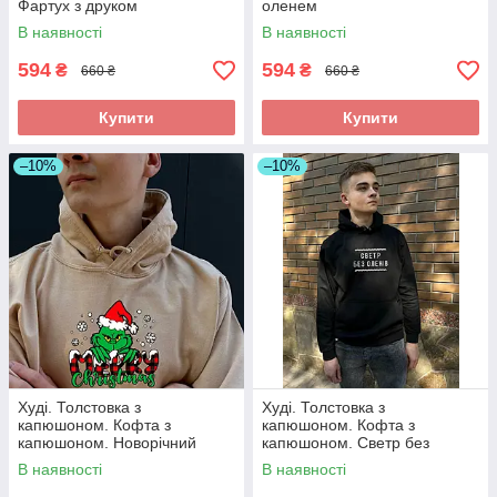
Фартух з друком
оленем
В наявності
В наявності
594
594
₴
₴
660 ₴
660 ₴
Купити
Купити
–10%
–10%
Худі. Толстовка з
Худі. Толстовка з
капюшоном. Кофта з
капюшоном. Кофта з
капюшоном. Новорічний
капюшоном. Светр без
принт. Грінч
оленів
В наявності
В наявності