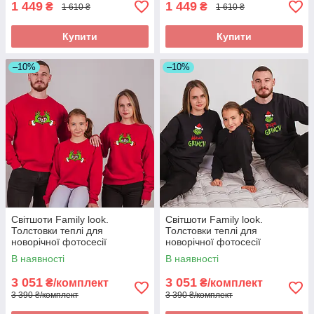
1 449
1 449
₴
₴
1 610 ₴
1 610 ₴
Купити
Купити
–10%
–10%
Світшоти Family look.
Світшоти Family look.
Толстовки теплі для
Толстовки теплі для
новорічної фотосесії
новорічної фотосесії
Новорічні світшоти у стилі
Новорічні світшоти у стилі
В наявності
В наявності
Грінча
Грінча
3 051
3 051
₴/комплект
₴/комплект
3 390 ₴/комплект
3 390 ₴/комплект