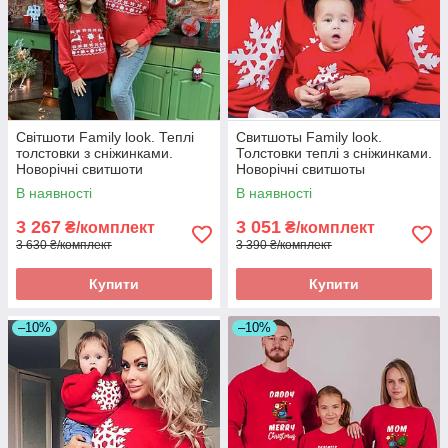
Світшоти Family look. Теплі
Свитшоты Family look.
толстовки з сніжинками.
Толстовки теплі з сніжинками.
Новорічні свитшоти
Новорічні свитшоты
В наявності
В наявності
3 267
3 051
₴/комплект
₴/комплект
3 630 ₴/комплект
3 390 ₴/комплект
Купити
Купити
–10%
–10%