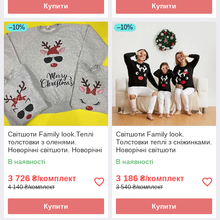
Купити
Купити
–10%
–10%
Світшоти Family look.Теплі
Світшоти Family look.
толстовки з оленями.
Толстовки теплі з сніжинками.
Новорічні світшоти. Новорічні
Новорічні світшоти
светри
В наявності
В наявності
3 726
3 186
₴/комплект
₴/комплект
4 140 ₴/комплект
3 540 ₴/комплект
Купити
Купити