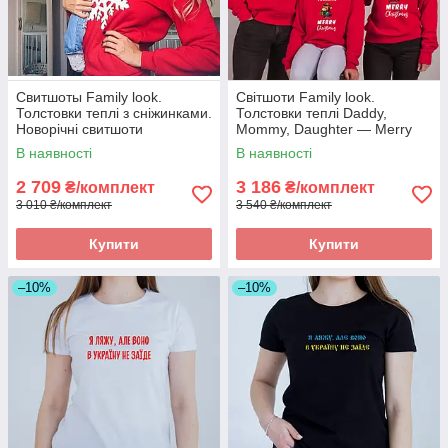
Свитшоты Family look.
Світшоти Family look.
Толстовки теплі з сніжинками.
Толстовки теплі Daddy,
Новорічні свитшоти
Mommy, Daughter — Merry
Christmas зі святковими
В наявності
В наявності
написами. Новорічні світшоти
2 709
3 186
₴/комплект
₴/комплект
3 010 ₴/комплект
3 540 ₴/комплект
Купити
Купити
–10%
–10%