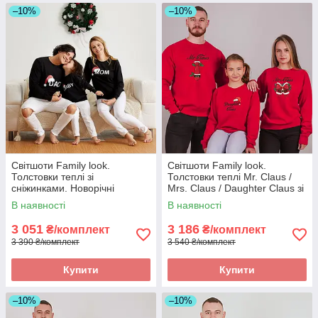
–10%
–10%
Світшоти Family look.
Світшоти Family look.
Толстовки теплі зі
Толстовки теплі Mr. Claus /
сніжинками. Новорічні
Mrs. Claus / Daughter Claus зі
світшоти
святковими надписами.
В наявності
В наявності
Новорічні світшоти
3 051
3 186
₴/комплект
₴/комплект
3 390 ₴/комплект
3 540 ₴/комплект
Купити
Купити
–10%
–10%