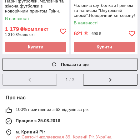
Парні футболки. Чоловіча та
Чоловіча футболка з Грінчем
жіноча футболки з
та написом “Внутрішній
новорічним принтом Грінч.
спокій”.Новорічний хіт сезону!
В наявності
В наявності
1 179
₴/комплект
621
₴
690 ₴
1 310 ₴/комплект
Купити
Купити
Показати ще
1
/ 3
Про нас
100% позитивних з 62 відгуків за рік
Працює з 25.08.2016
м. Кривий Ріг
ул.Свято-Николаевская 39, Кривий Ріг, Україна