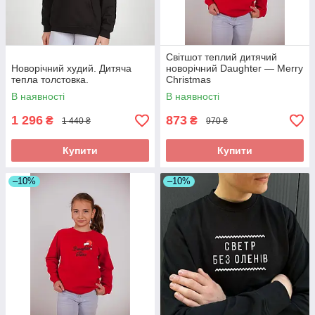
Світшот теплий дитячий
Новорічний худий. Дитяча
новорічний Daughter — Merry
тепла толстовка.
Christmas
В наявності
В наявності
1 296
873
₴
₴
1 440 ₴
970 ₴
Купити
Купити
–10%
–10%