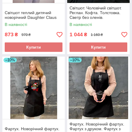
Світшот. Чоловічий світшот.
Світшот теплий дитячий
Реглан. Кофта. Толстовка.
новорічний Daughter Claus
Светр без оленів.
В наявності
В наявності
873
1 044
₴
₴
970 ₴
1 160 ₴
Купити
Купити
–10%
–10%
Фартух. Новорічний фартух.
Фартух. Новорічний фартух.
Фартух з друком. Фартух з