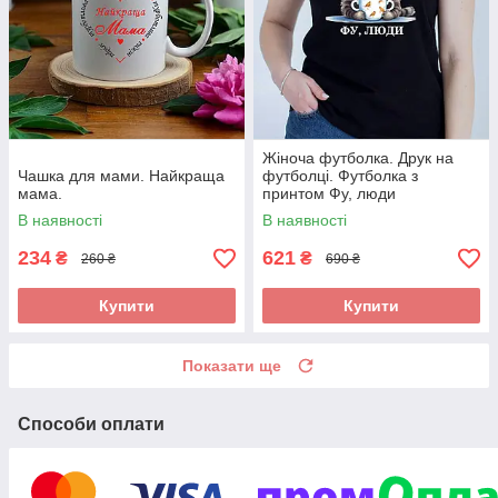
Жіноча футболка. Друк на
Чашка для мами. Найкраща
футболці. Футболка з
мама.
принтом Фу, люди
В наявності
В наявності
234
621
₴
₴
260 ₴
690 ₴
Купити
Купити
Показати ще
Способи оплати