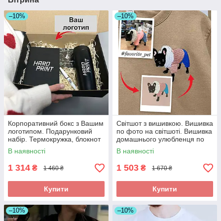
–10%
–10%
Корпоративний бокс з Вашим
Світшот з вишивкою. Вишивка
логотипом. Подарунковий
по фото на світшоті. Вишивка
набір. Термокружка, блокнот
домашнього улюбленця по
та ручка.
фото
В наявності
В наявності
1 314
1 503
₴
₴
1 460 ₴
1 670 ₴
Купити
Купити
–10%
–10%