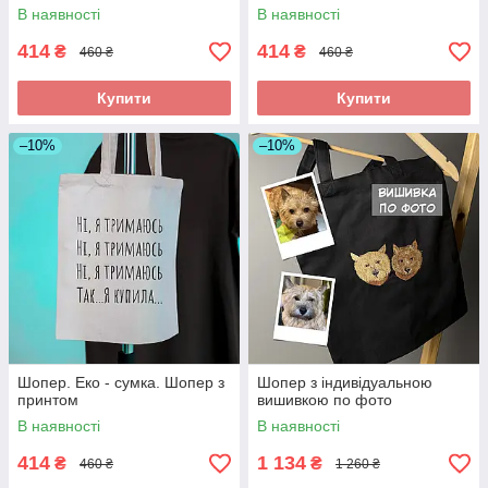
В наявності
В наявності
414
414
₴
₴
460 ₴
460 ₴
Купити
Купити
–10%
–10%
Шопер. Еко - сумка. Шопер з
Шопер з індивідуальною
принтом
вишивкою по фото
В наявності
В наявності
414
1 134
₴
₴
460 ₴
1 260 ₴