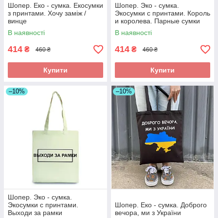
Шопер. Еко - сумка. Екосумки
Шопер. Эко - сумка.
з принтами. Хочу заміж /
Экосумки с принтами. Король
винце
и королева. Парные сумки
В наявності
В наявності
414
414
₴
₴
460 ₴
460 ₴
Купити
Купити
–10%
–10%
Шопер. Эко - сумка.
Экосумки с принтами.
Шопер. Еко - сумка. Доброго
Выходи за рамки
вечора, ми з України