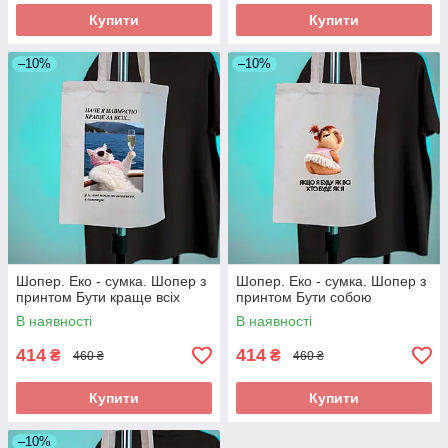
Купити
Купити
–10%
–10%
Шопер. Еко - сумка. Шопер з
Шопер. Еко - сумка. Шопер з
принтом Бути краще всіх
принтом Бути собою
В наявності
В наявності
414
414
₴
₴
460 ₴
460 ₴
Купити
Купити
–10%