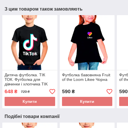
З цим товаром також замовляють
Дитяча футболка. ТІК
Футболка бавовняна Fruit
Футб
ТОК. Футболка для
of the Loom Likee Чорна
of t
дівчинки і хлопчика TIK
TOK.
648
590
590
₴
₴
720 ₴
Купити
Купити
Подібні товари компанії