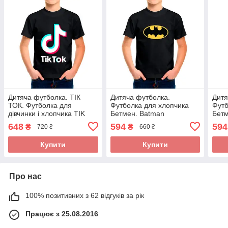
Дитяча футболка. ТІК
Дитяча футболка.
Дитя
ТОК. Футболка для
Футболка для хлопчика
Футб
дівчинки і хлопчика TIK
Бетмен. Batman
Бетм
TOK.
648
594
594
₴
₴
720 ₴
660 ₴
Купити
Купити
Про нас
100% позитивних з 62 відгуків за рік
Працює з 25.08.2016