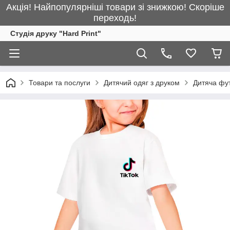
Акція! Найпопулярніші товари зі знижкою! Скоріше
переходь!
Студія друку "Hard Print"
Товари та послуги
Дитячий одяг з друком
Дитяча фут