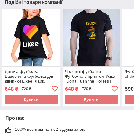
Подібні товари компанії
Дитяча футболка .
Чоловічі футболки.
Футб
Бавовняна футболка для
Футболка з принтом Усіка
of t
дівчинки Likee. Лайк.
"Don't Push the Horses |
Велике серце на грудях
Не жени коней
648
648
590
₴
₴
720 ₴
720 ₴
Купити
Купити
Про нас
100% позитивних з 62 відгуків за рік