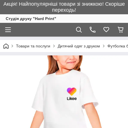
Акція! Найпопулярніші товари зі знижкою! Скоріше
переходь!
Студія друку "Hard Print"
Товари та послуги
Дитячий одяг з друком
Футболка б