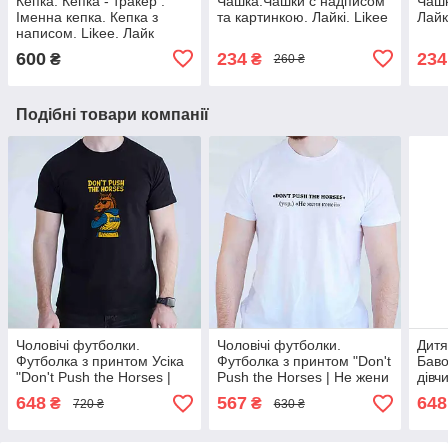
Кепка. Кепка - тракер .
Чашка.Чашки с надписом
Чашк
Іменна кепка. Кепка з
та картинкою. Лайкі. Likee
Лайкі
написом. Likee. Лайк
600
234
234
₴
₴
260 ₴
Подібні товари компанії
Чоловічі футболки.
Чоловічі футболки.
Дитя
Футболка з принтом Усіка
Футболка з принтом "Don't
Баво
"Don't Push the Horses |
Push the Horses | Не жени
дівч
Не жени коней
коней
Вели
648
567
648
₴
₴
720 ₴
630 ₴