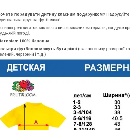
Хочете порадувати дитину класним подарунком?
Надрукуйте 
ригінальна друк на футболках!
сі наші речі виготовляються з високоякісних матеріалів, які дуже 
удь-якій погоді.
Матеріал: 100% бавовна
Кольори футболок можуть бути різні
(вказані внизу розмірної таб
елений, червоний і т.д.)