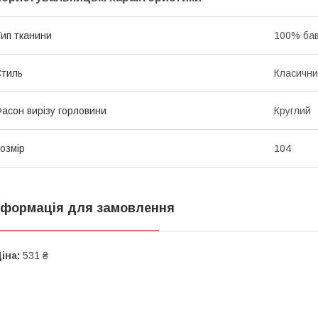
ип тканини
100% ба
тиль
Класичн
асон вирізу горловини
Круглий
озмір
104
нформація для замовлення
іна:
531 ₴