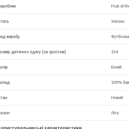
иробник
Fruit of t
тать
Унісекс
ид виробу
Футболк
озмір дитячого одягу (за зростом)
104
олір
Білий
Склад
100% ба
Стан
Новий
Сезон
Літо
Користувальницькі характеристики