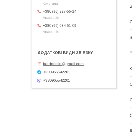
Кристина
В
+380 (96) 297-55-24
Анастасія
С
+380 (66) 684-51-09
Анастасія
В
Р
hardprintkr@gmail.com
К
+380965542201
+380965542201