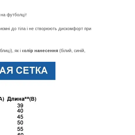
на футболці!
приємні до тіла і не створюють дискомфорт при
лиці), як і к
олір нанесення
(білий, синій,