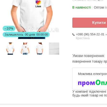
В наявності
Оптом і 
Купити
–10%
+380 (96) 554-22-01
Залишилось
0
0
днів
0
0
0
0
0
0
Кристина
повернення товару п
У компанії підключені
будь-який товар не п