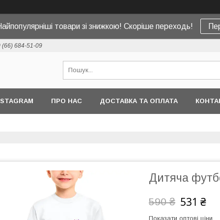
Найпопулярніші товари зі знижкою! Скоріше переходь!
Пе
 (66) 684-51-09
NSTAGRAM
ПРО НАС
ДОСТАВКА ТА ОПЛАТА
КОНТА
Дитяча футбо
531 ₴
590 ₴
Показати оптові ціни