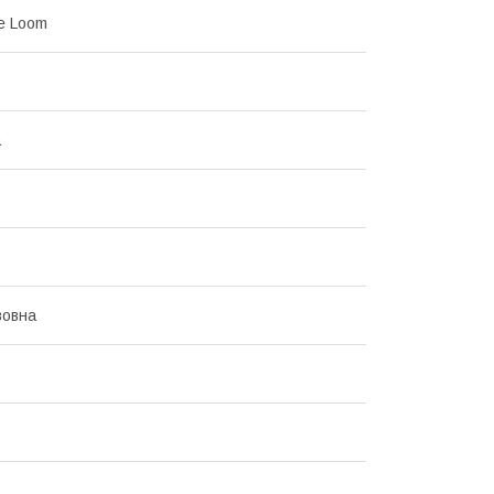
he Loom
а
вовна