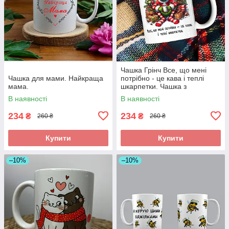
Чашка Грінч Все, що мені
Чашка для мами. Найкраща
потрібно - це кава і теплі
мама.
шкарпетки. Чашка з
новорічним принтом.
В наявності
В наявності
234
234
₴
₴
260 ₴
260 ₴
Купити
Купити
–10%
–10%