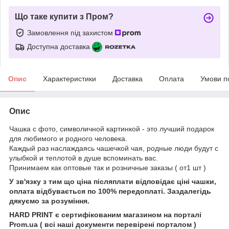
Що таке купити з Пром?
Замовлення під захистом
Доступна доставка
Опис
Характеристики
Доставка
Оплата
Умови п
Опис
Чашка с фото, символичной картинкой - это лучший подарок
для любимого и родного человека.
Каждый раз наслаждаясь чашечкой чая, родные люди будут с
улыбкой и теплотой в душе вспоминать вас.
Принимаем как оптовые так и розничные заказы ( от1 шт )
У зв'язку з тим що ціна післяплати відповідає ціні чашки,
оплата відбувається по 100% передоплаті. Заздалегідь
дякуємо за розуміння.
HARD PRINT є сертифікованим магазином на порталі
Prom.ua ( всі наші документи перевірені порталом )