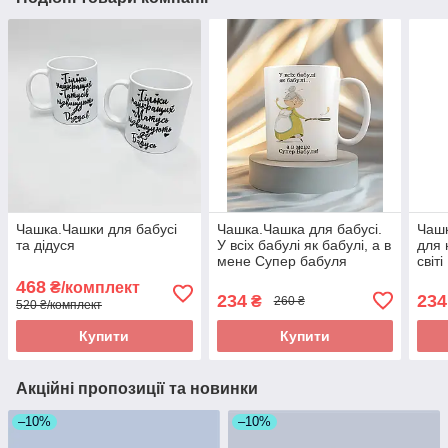
Чашка.Чашки для бабусі
Чашка.Чашка для бабусі.
Чашк
та дідуся
У всіх бабулі як бабулі, а в
для 
мене Супер бабуля
світі
468
₴/комплект
234
234
₴
260 ₴
520 ₴/комплект
Купити
Купити
Акційні пропозиції та новинки
–10%
–10%