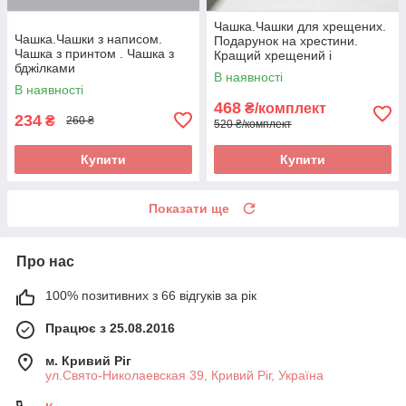
Чашка.Чашки для хрещених.
Чашка.Чашки з написом.
Подарунок на хрестини.
Чашка з принтом . Чашка з
Кращий хрещений і
бджілками
найкраща хресна
В наявності
В наявності
468
₴/комплект
234
₴
260 ₴
520 ₴/комплект
Купити
Купити
Показати ще
Про нас
100% позитивних з 66 відгуків за рік
Працює з 25.08.2016
м. Кривий Ріг
ул.Свято-Николаевская 39, Кривий Ріг, Україна