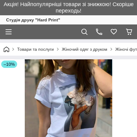
Акція! Найпопулярніші товари зі знижкою! Скоріше
переходь!
Студія друку "Hard Print"
Товари та послуги
Жіночий одяг з друком
Жіночі фу
–10%