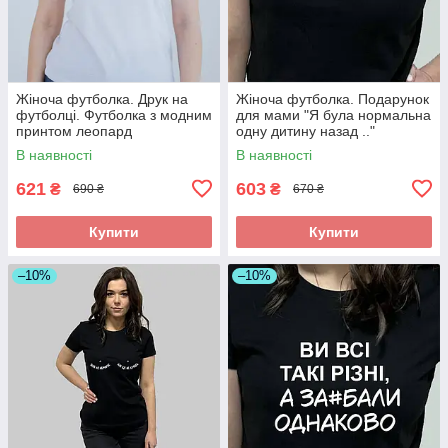
Жіноча футболка. Друк на
Жіноча футболка. Подарунок
футболці. Футболка з модним
для мами "Я була нормальна
принтом леопард
одну дитину назад .."
В наявності
В наявності
621
603
₴
₴
690 ₴
670 ₴
Купити
Купити
–10%
–10%