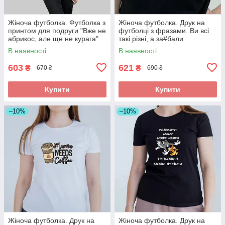
Жіноча футболка. Футболка з
Жіноча футболка. Друк на
принтом для подруги "Вже не
футболці з фразами. Ви всі
абрикос, але ще не курага"
такі різні, а за#бали
однаково.
В наявності
В наявності
603
621
₴
₴
670 ₴
690 ₴
Купити
Купити
–10%
–10%
Жіноча футболка. Друк на
Жіноча футболка. Друк на