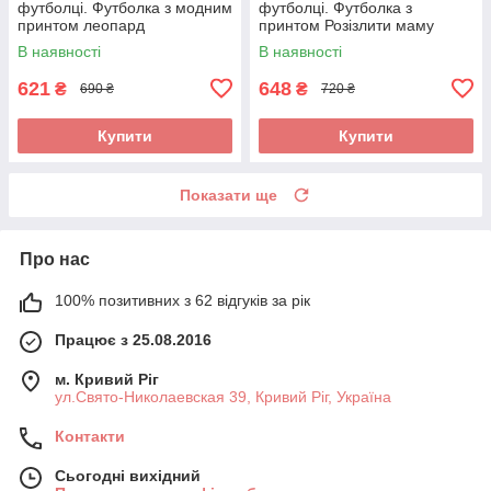
футболці. Футболка з модним
футболці. Футболка з
принтом леопард
принтом Розізлити маму
може кожен
В наявності
В наявності
621
648
₴
₴
690 ₴
720 ₴
Купити
Купити
Показати ще
Про нас
100% позитивних з 62 відгуків за рік
Працює з 25.08.2016
м. Кривий Ріг
ул.Свято-Николаевская 39, Кривий Ріг, Україна
Контакти
Сьогодні вихідний