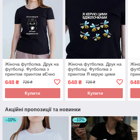
Жіноча футболка. Друк на
Жіноча футболка. Друк на
Жіно
футболці. Футболка з
футболці. Футболка з
футб
принтом принтом вЄчно
принтом Я керую цими
прин
недовольне
бджілочками з іменами
бджі
648
648
648
₴
₴
720 ₴
720 ₴
(колег)
(кол
Купити
Купити
Акційні пропозиції та новинки
–10%
–10%