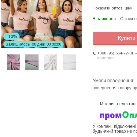
Показати оптові ціни
В наявності
Оптом і 
–10%
Купити
Залишилось
0
0
днів
0
0
0
0
0
0
+380 (96) 554-22-01
Кристина
повернення товару п
У компанії підключені
будь-який товар не п