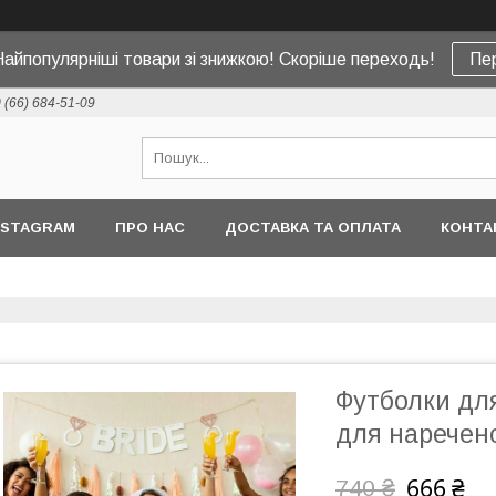
Найпопулярніші товари зі знижкою! Скоріше переходь!
Пе
 (66) 684-51-09
NSTAGRAM
ПРО НАС
ДОСТАВКА ТА ОПЛАТА
КОНТА
Футболки для
для наречено
666 ₴
740 ₴