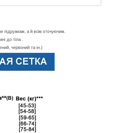
е підружкам, а й всім оточуючим.
ні до тіла .
ений, червоний та ін.)