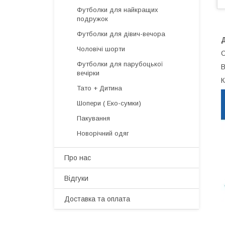
Футболки для найкращих
подружок
Футболки для дівич-вечора
Д
Чоловічі шорти
С
Футболки для парубоцької
В
вечірки
К
Тато + Дитина
Шопери ( Еко-сумки)
Пакування
Новорічний одяг
Про нас
Відгуки
Доставка та оплата