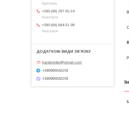
Кристина
+380 (96) 297-55-24
В
Анастасія
+380 (66) 684-51-09
Анастасія
Р
hardprintkr@gmail.com
+380965542201
+380965542201
І
Ц