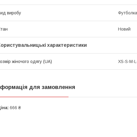
ид виробу
Футболк
Стан
Новий
Користувальницькі характеристики
озмір жіночого одягу (UA)
XS-S-M-L
нформація для замовлення
іна:
666 ₴