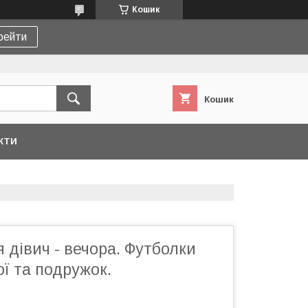
Кошик
рейти
Кошик
КТИ
 дівич - вечора. Футболки
ї та подружок.