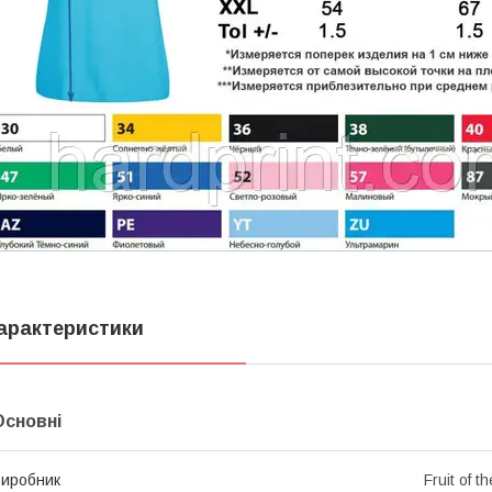
арактеристики
Основні
иробник
Fruit of t