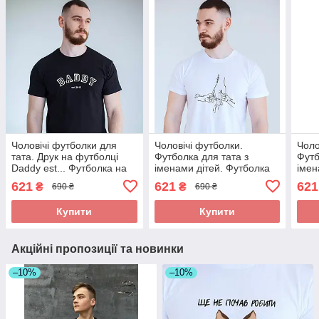
Чоловічі футболки для
Чоловічі футболки.
Чоло
тата. Друк на футболці
Футболка для тата з
Футб
Daddy est... Футболка на
іменами дітей. Футболка
імен
день тата
на день батька
на д
621
621
621
₴
₴
690 ₴
690 ₴
Купити
Купити
Акційні пропозиції та новинки
–10%
–10%