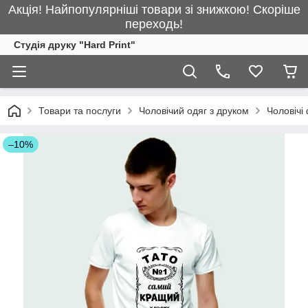
Акція! Найпопулярніші товари зі знижкою! Скоріше
переходь!
Студія друку "Hard Print"
Товари та послуги
Чоловічий одяг з друком
Чоловічі
–10%