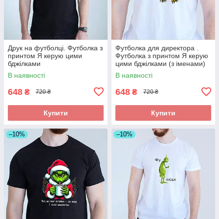
Друк на футболці. Футболка з
Футболка для директора .
принтом Я керую цими
Футболка з принтом Я керую
бджілками
цими бджілками (з іменами)
В наявності
В наявності
648
648
₴
₴
720 ₴
720 ₴
Купити
Купити
–10%
–10%