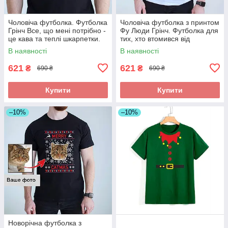
Чоловіча футболка. Футболка
Чоловіча футболка з принтом
Грінч Все, що мені потрібно -
Фу Люди Грінч. Футболка для
це кава та теплі шкарпетки.
тих, хто втомився від
Футболка з новорічним при
новорічної метушні
В наявності
В наявності
621
621
₴
₴
690 ₴
690 ₴
Купити
Купити
–10%
–10%
Новорічна футболка з