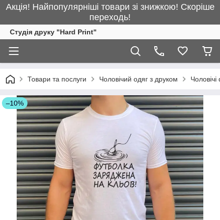
Акція! Найпопулярніші товари зі знижкою! Скоріше
переходь!
Студія друку "Hard Print"
Товари та послуги
Чоловічий одяг з друком
Чоловічі
–10%