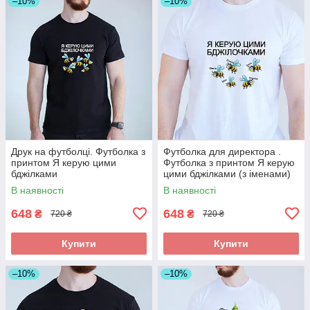
–10%
–10%
Друк на футболці. Футболка з
Футболка для директора .
принтом Я керую цими
Футболка з принтом Я керую
бджілками
цими бджілками (з іменами)
В наявності
В наявності
648
648
₴
₴
720 ₴
720 ₴
Купити
Купити
–10%
–10%