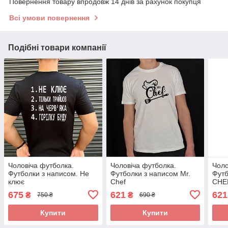
Повернення товару впродовж 14 днів за рахунок покупця
Всі умови повернення
Подібні товари компанії
Чоловіча футболка.
Чоловіча футболка.
Чоло
Футболки з написом. Не
Футболки з написом Mr.
Футб
клює
Chef
CHEF
звуч
675
621
621
₴
₴
750 ₴
690 ₴
Купити
Купити