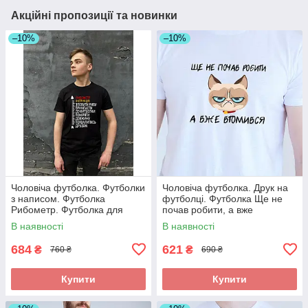
Акційні пропозиції та новинки
–10%
–10%
Чоловіча футболка. Футболки
Чоловіча футболка. Друк на
з написом. Футболка
футболці. Футболка Ще не
Рибометр. Футболка для
почав робити, а вже
рибака
втомився
В наявності
В наявності
684
621
₴
₴
760 ₴
690 ₴
Купити
Купити