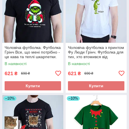
Чоловіча футболка. Футболка
Чоловіча футболка з принтом
Грінч Все, що мені потрібно -
Фу Люди Грінч. Футболка для
це кава та теплі шкарпетки.
тих, хто втомився від
Футболка з новорічним при
новорічної метушні
В наявності
В наявності
621
621
₴
₴
690 ₴
690 ₴
Купити
Купити
–10%
–10%