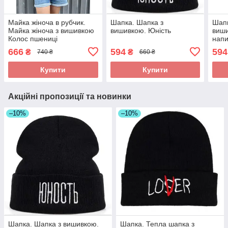
Майка жіноча в рубчик.
Шапка. Шапка з
Шапк
Майка жіноча з вишивкою
вишивкою. Юність
виши
Колос пшениці
нап
666
594
594
₴
₴
740 ₴
660 ₴
Купити
Купити
Акційні пропозиції та новинки
–10%
–10%
Шапка. Шапка з вишивкою.
Шапка. Тепла шапка з