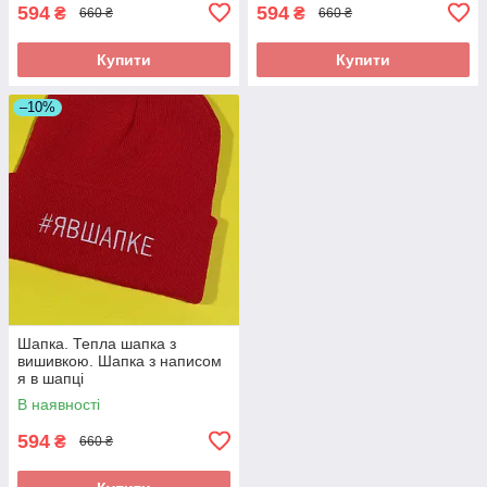
594
594
₴
₴
660 ₴
660 ₴
Купити
Купити
–10%
Шапка. Тепла шапка з
вишивкою. Шапка з написом
я в шапці
В наявності
594
₴
660 ₴