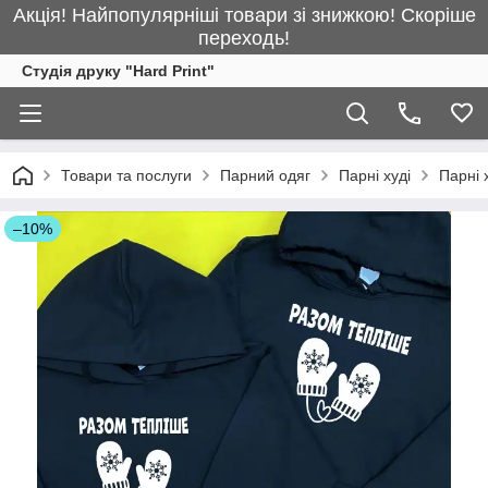
Акція! Найпопулярніші товари зі знижкою! Скоріше
переходь!
Студія друку "Hard Print"
Товари та послуги
Парний одяг
Парні худі
Парні 
–10%