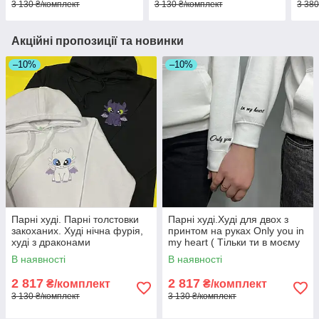
3 130 ₴/комплект
3 130 ₴/комплект
3 380
Акційні пропозиції та новинки
–10%
–10%
Парні худі. Парні толстовки
Парні худі.Худі для двох з
закоханих. Худі нічна фурія,
принтом на руках Only you in
худі з драконами
my heart ( Тільки ти в моєму
серці )
В наявності
В наявності
2 817
2 817
₴/комплект
₴/комплект
3 130 ₴/комплект
3 130 ₴/комплект