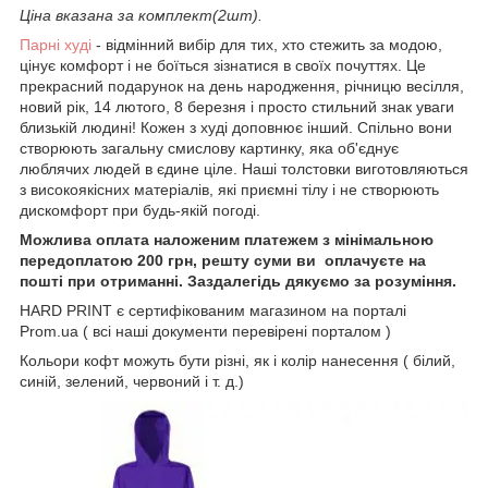
Ціна вказана за комплект(2шт).
Парні худі
- відмінний вибір для тих, хто стежить за модою,
цінує комфорт і не боїться зізнатися в своїх почуттях. Це
прекрасний подарунок на день народження, річницю весілля,
новий рік, 14 лютого, 8 березня і просто стильний знак уваги
близькій людині! Кожен з худі доповнює інший. Спільно вони
створюють загальну смислову картинку, яка об'єднує
люблячих людей в єдине ціле. Наші толстовки виготовляються
з високоякісних матеріалів, які приємні тілу і не створюють
дискомфорт при будь-якій погоді.
Можлива оплата наложеним платежем з мінімальною
передоплатою 200 грн, решту суми ви оплачуєте на
пошті при отриманні. Заздалегідь дякуємо за розуміння.
HARD PRINT є сертифікованим магазином на порталі
Prom.ua ( всі наші документи перевірені порталом )
Кольори кофт можуть бути різні, як і колір нанесення ( білий,
синій, зелений, червоний і т. д.)