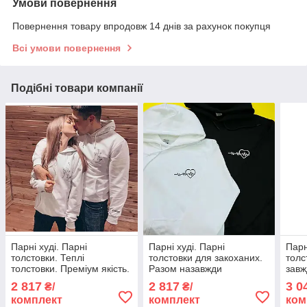
Умови повернення
Повернення товару впродовж 14 днів за рахунок покупця
Всі умови повернення
Подібні товари компанії
Парні худі. Парні
Парні худі. Парні
Парн
толстовки. Теплі
толстовки для закоханих.
толс
толстовки. Преміум якість.
Разом назавжди
завж
Руки. Разом назавжди
2 817
2 817
3 0
₴/
₴/
комплект
комплект
ком