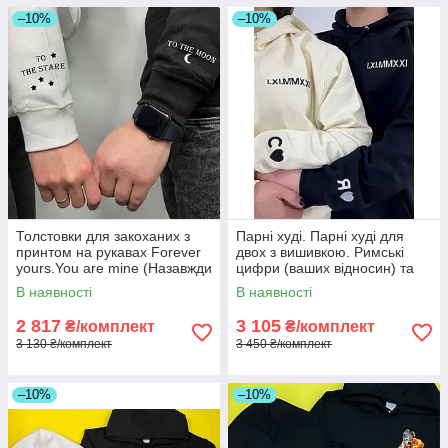
–10%
–10%
Толстовки для закоханих з
Парні худі. Парні худі для
принтом на рукавах Forever
двох з вишивкою. Римські
yours.You are mine (Назавжди
цифри (ваших відносин) та
твоя. Ти моя)
ініціали літер імені.
В наявності
В наявності
2 817
3 105
₴/комплект
₴/комплект
3 130 ₴/комплект
3 450 ₴/комплект
–10%
–10%