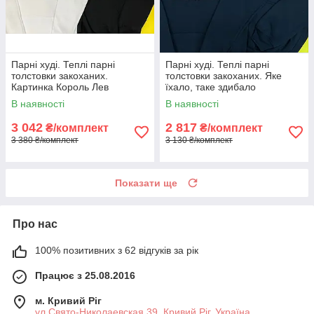
Парні худі. Теплі парні
Парні худі. Теплі парні
толстовки закоханих.
толстовки закоханих. Яке
Картинка Король Лев
їхало, таке здибало
В наявності
В наявності
3 042
2 817
₴/комплект
₴/комплект
3 380 ₴/комплект
3 130 ₴/комплект
Показати ще
Про нас
100% позитивних з 62 відгуків за рік
Працює з 25.08.2016
м. Кривий Ріг
ул.Свято-Николаевская 39, Кривий Ріг, Україна