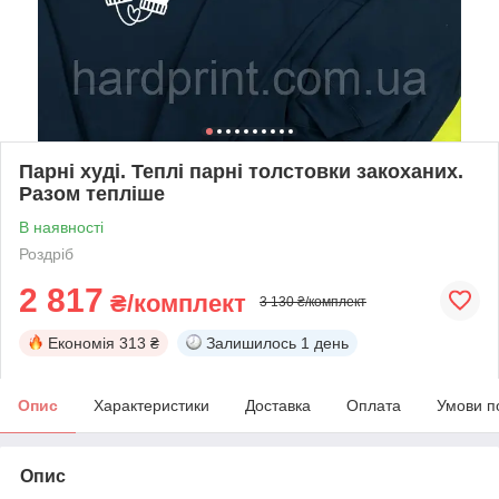
Парні худі. Теплі парні толстовки закоханих.
Разом тепліше
В наявності
Роздріб
2 817
₴/комплект
3 130 ₴/комплект
Економія
313 ₴
Залишилось
1 день
Опис
Характеристики
Доставка
Оплата
Умови п
Опис