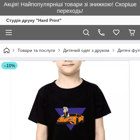
Акція! Найпопулярніші товари зі знижкою! Скоріше
переходь!
Студія друку "Hard Print"
Товари та послуги
Дитячий одяг з друком
Дитячі фут
–10%