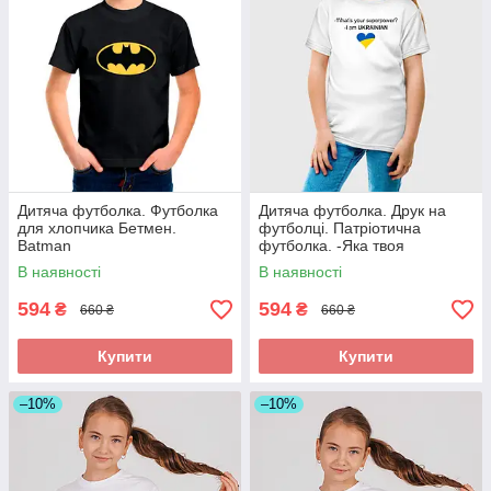
Дитяча футболка. Футболка
Дитяча футболка. Друк на
для хлопчика Бетмен.
футболці. Патріотична
Batman
футболка. -Яка твоя
суперсила?-Я Українка
В наявності
В наявності
594
594
₴
₴
660 ₴
660 ₴
Купити
Купити
–10%
–10%