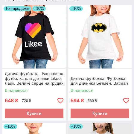
Топ продажів
–10%
–10%
Дитяча футболка . Бавовняна
футболка для дівчинки Likee.
Дитяча футболка. Футболка
Лайк. Велике серце на грудях
для дівчинки Бетмен. Batman
В наявності
В наявності
648
594
₴
₴
720 ₴
660 ₴
Купити
Купити
–10%
–10%