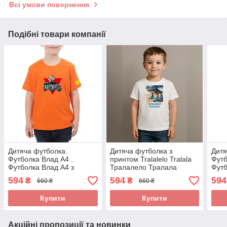
Всі умови повернення
Подібні товари компанії
Дитяча футболка.
Дитяча футболка з
Дитя
Футболка Влад А4 .
принтом Tralalelo Tralala
Футб
Футболка Влад А4 з
Тралалело Тралала
Футб
Геліком
Лам
594
594
594
₴
₴
660 ₴
660 ₴
Купити
Купити
Акційні пропозиції та новинки