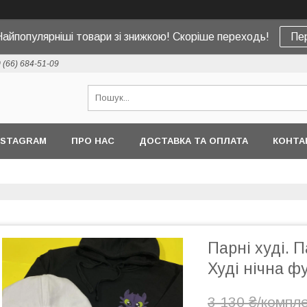
Найпопулярніші товари зі знижкою! Скоріше переходь!
Пе
 (66) 684-51-09
NSTAGRAM
ПРО НАС
ДОСТАВКА ТА ОПЛАТА
КОНТА
Парні худі. 
Худі нічна ф
3 130 ₴/компл