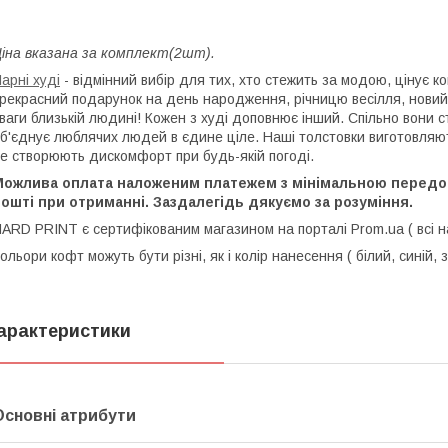
іна вказана за комплект(2шт).
арні худі
- відмінний вибір для тих, хто стежить за модою, цінує ко
рекрасний подарунок на день народження, річницю весілля, новий р
ваги близькій людині! Кожен з худі доповнює інший. Спільно вони 
б'єднує люблячих людей в єдине ціле. Наші толстовки виготовляютьс
е створюють дискомфорт при будь-якій погоді.
Можлива оплата наложеним платежем з мінімальною передоп
ошті при отриманні. Заздалегідь дякуємо за розуміння.
ARD PRINT є сертифікованим магазином на порталі Prom.ua ( всі н
ольори кофт можуть бути різні, як і колір нанесення ( білий, синій, 
арактеристики
Основні атрибути