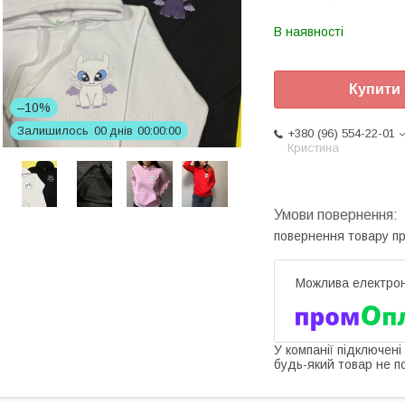
В наявності
Купити
–10%
Залишилось
0
0
днів
0
0
0
0
0
0
+380 (96) 554-22-01
Кристина
повернення товару п
У компанії підключені
будь-який товар не п