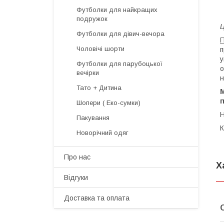
Футболки для найкращих
подружок
Ц
Футболки для дівич-вечора
П
Чоловічі шорти
п
у
Футболки для парубоцької
о
вечірки
н
Тато + Дитина
п
Шопери ( Еко-сумки)
H
Пакування
К
Новорічний одяг
Про нас
Х
Відгуки
Доставка та оплата