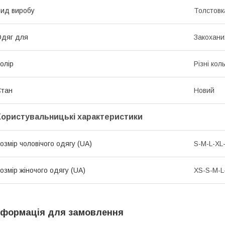
ид виробу
Толстовк
дяг для
Закохани
олір
Різні кол
Стан
Новий
Користувальницькі характеристики
озмір чоловічого одягу (UA)
S-M-L-XL
озмір жіночого одягу (UA)
XS-S-M-L
нформація для замовлення