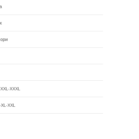
а
х
ьори
-XXL-ХХХL
-XL-XXL