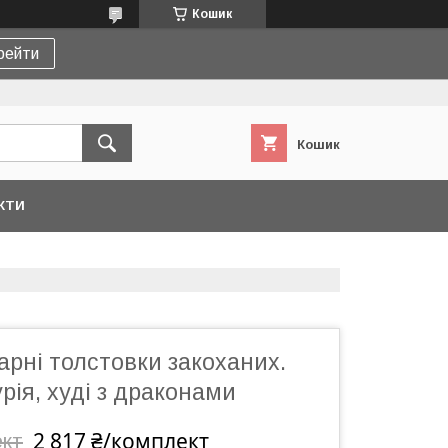
Кошик
рейти
Кошик
КТИ
Парні толстовки закоханих.
урія, худі з драконами
2 817 ₴/комплект
ект