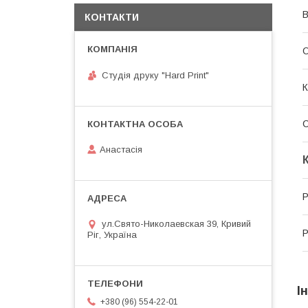
В
КОНТАКТИ
О
Студія друку "Hard Print"
К
Анастасія
Р
ул.Свято-Николаевская 39, Кривий
Р
Ріг, Україна
І
+380 (96) 554-22-01