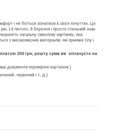
мфорт і не боїться зізнатися в своїх почуттях. Це
ік, 14 лютого, 8 березня і просто стильний знак
створюють загальну смислову картинку, яка
я з високоякісних матеріалів, які приємні тілу і
латою 200 грн, решту суми ви оплачуєте на
аші документи перевірені порталом )
зелений, червоний і т. д.)