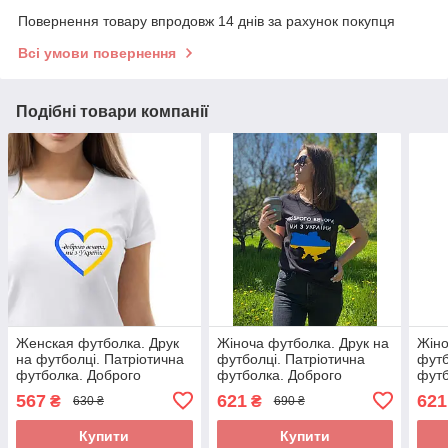
Повернення товару впродовж 14 днів за рахунок покупця
Всі умови повернення
Подібні товари компанії
Женская футболка. Друк
Жіноча футболка. Друк на
Жіно
на футболці. Патріотична
футболці. Патріотична
футб
футболка. Доброго
футболка. Доброго
футб
вечора. Миз України
вечора. Миз України
вечо
567
621
621
₴
₴
630 ₴
690 ₴
Купити
Купити