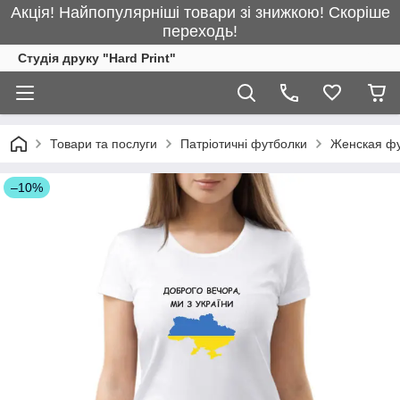
Акція! Найпопулярніші товари зі знижкою! Скоріше
переходь!
Студія друку "Hard Print"
Товари та послуги
Патріотичні футболки
Женская фут
–10%