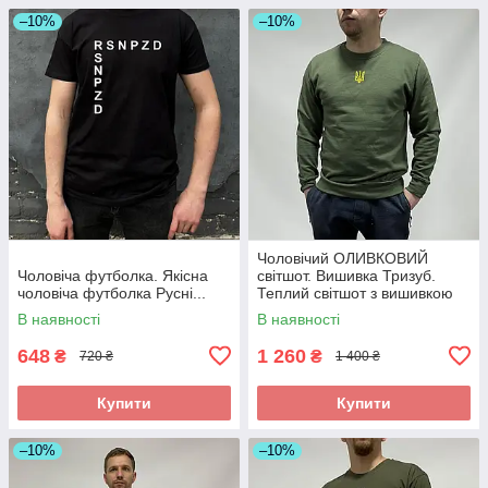
–10%
–10%
Чоловічий ОЛИВКОВИЙ
Чоловіча футболка. Якісна
світшот. Вишивка Тризуб.
чоловіча футболка Русні...
Теплий світшот з вишивкою
герб
В наявності
В наявності
648
1 260
₴
₴
720 ₴
1 400 ₴
Купити
Купити
–10%
–10%