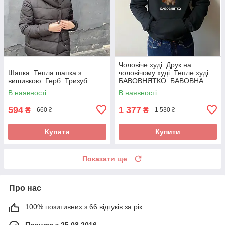
Чоловіче худі. Друк на
Шапка. Тепла шапка з
чоловічому худі. Тепле худі.
вишивкою. Герб. Тризуб
БАВОВНЯТКО. БАВОВНА
В наявності
В наявності
594
1 377
₴
₴
660 ₴
1 530 ₴
Купити
Купити
Показати ще
Про нас
100% позитивних з 66 відгуків за рік
Працює з 25.08.2016