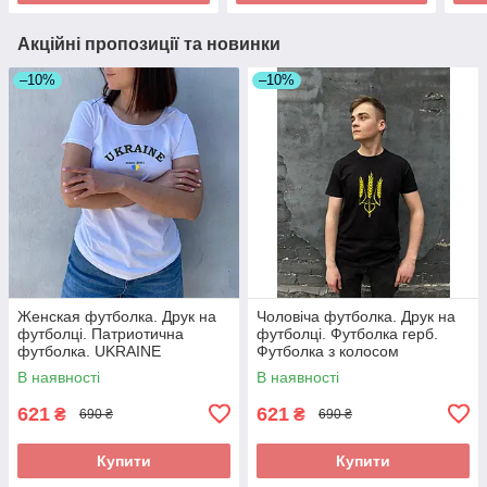
Акційні пропозиції та новинки
–10%
–10%
Женская футболка. Друк на
Чоловіча футболка. Друк на
футболці. Патриотична
футболці. Футболка герб.
футболка. UKRAINE
Футболка з колосом
В наявності
В наявності
621
621
₴
₴
690 ₴
690 ₴
Купити
Купити