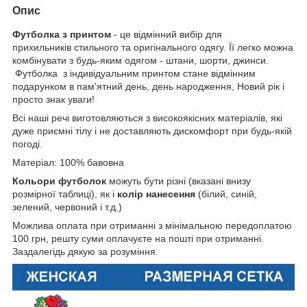
Опис
Футболка з принтом
- це відмінний вибір для
прихильників стильного та оригінального одягу. Її легко можна
комбінувати з будь-яким одягом - штани, шорти, джинси.
Футболка з індивідуальним принтом стане відмінним
подарунком в пам'ятний день, день народження, Новий рік і
просто знак уваги!
Всі наші речі виготовляються з високоякісних матеріалів, які
дуже приємні тілу і не доставляють дискомфорт при будь-якій
погоді.
Матеріал: 100% бавовна
Кольори футболок
можуть бути різні (вказані внизу
розмірної таблиці), як і
колір нанесення
(білий, синій,
зелений, червоний і т.д.)
Можлива оплата при отриманні з мінімальною передоплатою
100 грн, решту суми оплачуєте на пошті при отриманні.
Заздалегідь дякую за розуміння.