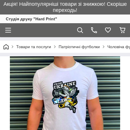
Акція! Найпопулярніші товари зі знижкою! Скоріше
переходь!
Студія друку "Hard Print"
Товари та послуги
Патріотичні футболки
Чоловіча фу