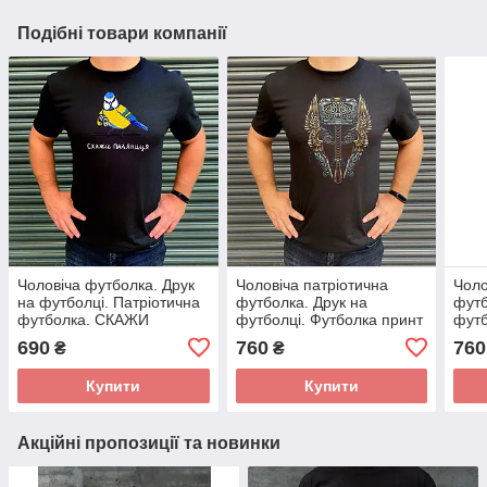
Подібні товари компанії
Чоловіча футболка. Друк
Чоловіча патріотична
Чоло
на футболці. Патріотична
футболка. Друк на
футб
футболка. СКАЖИ
футболці. Футболка принт
футб
ПАЛЯНИЦЯ
Шлем
маль
690
760
760
₴
₴
Купити
Купити
Акційні пропозиції та новинки