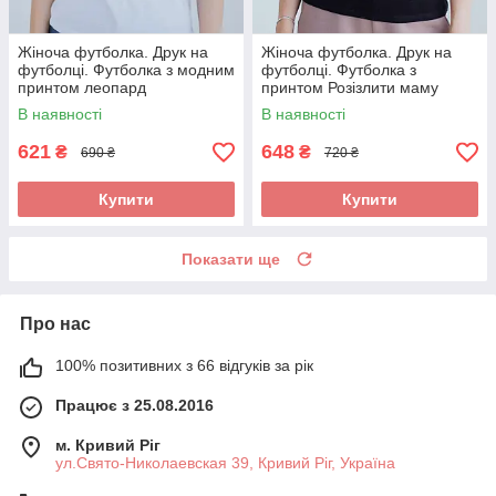
Жіноча футболка. Друк на
Жіноча футболка. Друк на
футболці. Футболка з модним
футболці. Футболка з
принтом леопард
принтом Розізлити маму
може кожен
В наявності
В наявності
621
648
₴
₴
690 ₴
720 ₴
Купити
Купити
Показати ще
Про нас
100% позитивних з 66 відгуків за рік
Працює з 25.08.2016
м. Кривий Ріг
ул.Свято-Николаевская 39, Кривий Ріг, Україна