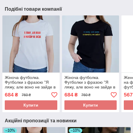
Подібні товари компанії
Жіноча футболка.
Жіноча футболка.
Женс
Футболки з фразою "Я
Футболки з фразою "Я
на ф
ляжу, але воно не зайде в
ляжу, але воно не зайде в
футб
Україну"
Україну"
герб
684
684
567
₴
₴
760 ₴
760 ₴
Купити
Купити
Акційні пропозиції та новинки
–10%
–10%