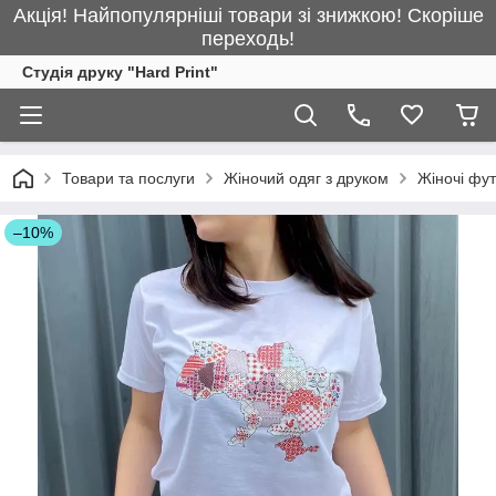
Акція! Найпопулярніші товари зі знижкою! Скоріше
переходь!
Студія друку "Hard Print"
Товари та послуги
Жіночий одяг з друком
Жіночі фу
–10%