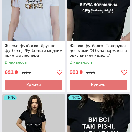
Жіноча футболка. Друк на
Жіноча футболка. Подарунок
футболці. Футболка з модним
для мами "Я була нормальна
принтом леопард
одну дитину назад .."
В наявності
В наявності
621
603
₴
₴
690 ₴
670 ₴
Купити
Купити
–10%
–10%