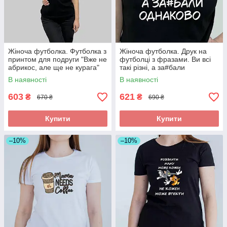
Жіноча футболка. Футболка з
Жіноча футболка. Друк на
принтом для подруги "Вже не
футболці з фразами. Ви всі
абрикос, але ще не курага"
такі різні, а за#бали
однаково.
В наявності
В наявності
603
621
₴
₴
670 ₴
690 ₴
Купити
Купити
–10%
–10%