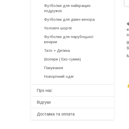
Футболки для найкращих
подружок
Футболки для дівич-вечора
Чоловічі шорти
к
п
Футболки для парубоцької
вечірки
В
б
Тато + Дитина
М
Шопери ( Еко-сумки)
Пакування
Новорічний одяг
Про нас
Відгуки
Доставка та оплата