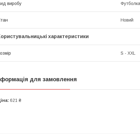
ид виробу
Футболк
Стан
Новий
Користувальницькі характеристики
озмір
S - XXL
нформація для замовлення
іна:
621 ₴