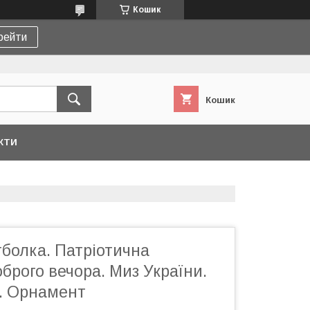
Кошик
рейти
Кошик
КТИ
болка. Патріотична
брого вечора. Миз України.
и. Орнамент