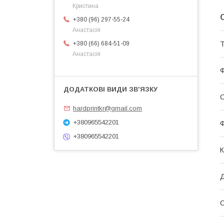
Кристина
+380 (96) 297-55-24
Анастасія
Т
+380 (66) 684-51-09
Анастасія
Ф
С
hardprintkr@gmail.com
+380965542201
Ф
+380965542201
К
Д
С