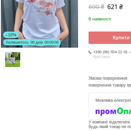
621 ₴
690 ₴
В наявності
–10%
Купити
Залишилось
0
0
днів
0
0
0
0
0
0
+380 (96) 554-22-01
Кристина
повернення товару п
У компанії підключені
будь-який товар не п