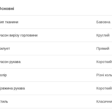
Основні
ип тканини
Бавовна
асон вирізу горловини
Круглий
илует
Прямий
асон рукава
Короткий
олір
Різні кол
овжина рукава
Короткий
тиль
Класичн