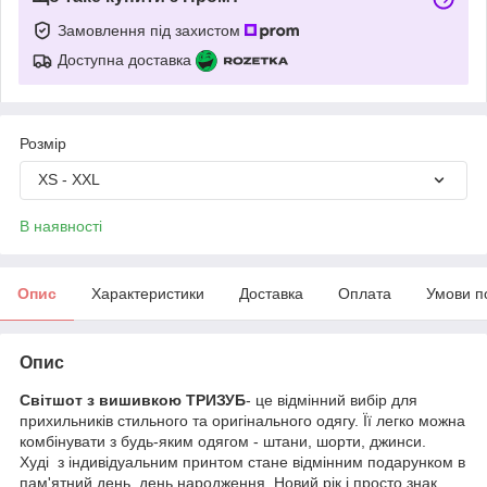
Замовлення під захистом
Доступна доставка
Розмір
XS - XXL
В наявності
Опис
Характеристики
Доставка
Оплата
Умови п
Опис
Світшот з вишивкою ТРИЗУБ
- це відмінний вибір для
прихильників стильного та оригінального одягу. Її легко можна
комбінувати з будь-яким одягом - штани, шорти, джинси.
Худі з індивідуальним принтом стане відмінним подарунком в
пам'ятний день, день народження, Новий рік і просто знак