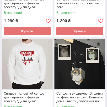
для справжніх фанатів
Утеплений світшот з вашим
всесвіту “Дивні дива”
лого
В наявності
В наявності
1 290
1 290
₴
₴
Купити
Купити
Світшот. Чоловічий світшот
Світшот з вишивкою. Вишивка
для справжніх фанатів
по фото на світшоті. Вишивка
всесвіту “Дивні дива”
домашнього улюбленця по
фото
В наявності
В наявності