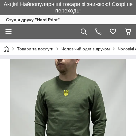
Акція! Найпопулярніші товари зі знижкою! Скоріше
переходь!
Студія друку "Hard Print"
Товари та послуги
Чоловічий одяг з друком
Чоловічі 