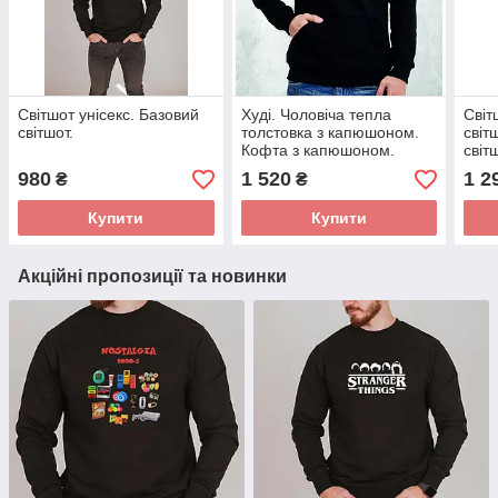
Світшот унісекс. Базовий
Худі. Чоловіча тепла
Світ
світшот.
толстовка з капюшоном.
світ
Кофта з капюшоном.
світ
Батник. Pornhub. ПорнХаб
980
1 520
1 2
₴
₴
Купити
Купити
Акційні пропозиції та новинки