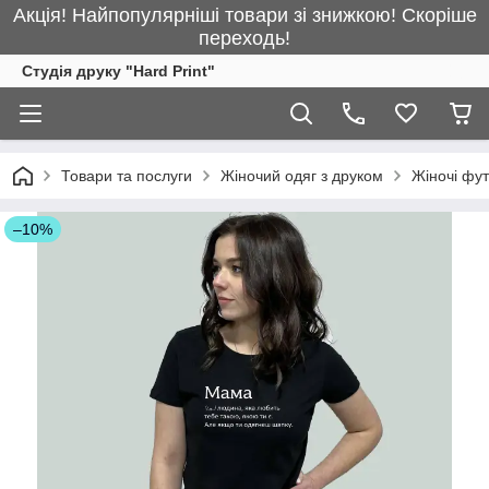
Акція! Найпопулярніші товари зі знижкою! Скоріше
переходь!
Студія друку "Hard Print"
Товари та послуги
Жіночий одяг з друком
Жіночі фу
–10%