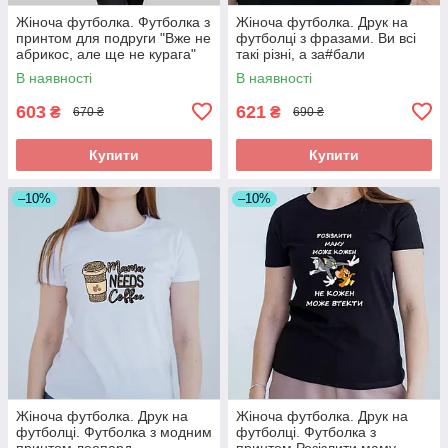
Жіноча футболка. Футболка з
Жіноча футболка. Друк на
принтом для подруги "Вже не
футболці з фразами. Ви всі
абрикос, але ще не курага"
такі різні, а за#бали
однаково.
В наявності
В наявності
603
621
₴
₴
670 ₴
690 ₴
Купити
Купити
–10%
–10%
Жіноча футболка. Друк на
Жіноча футболка. Друк на
футболці. Футболка з модним
футболці. Футболка з
принтом леопард
принтом Розізлити маму