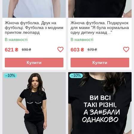
Жіноча футболка. Друк на
Жіноча футболка. Подарунок
футболці. Футболка з модним
для мами "Я була нормальна
принтом леопард
одну дитину назад .."
В наявності
В наявності
621
603
₴
₴
690 ₴
670 ₴
Купити
Купити
–10%
–10%