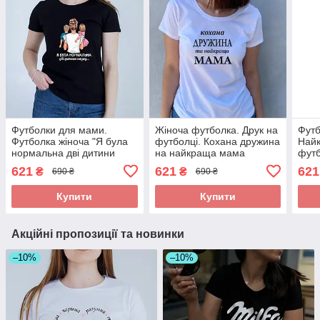
Футболки для мами.
Жіноча футболка. Друк на
Футб
Футболка жіноча "Я була
футболці. Кохана дружина
Най
нормальна дві дитини
на найкраща мама
футб
назад"
621
621
621
₴
₴
690 ₴
690 ₴
Купити
Купити
Акційні пропозиції та новинки
–10%
–10%