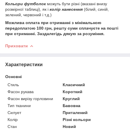
Кольори футболок
можуть бути різні (вказані внизу
розмірної таблиці), як і
колір нанесення
(білий, синій,
зелений, червоний і т.д.)
Можлива оплата при отриманні з мінімальною
передоплатою 100 грн, решту суми сплачуєте на пошті
при отриманні. Заздалегідь дякую за розуміння.
Приховати
Характеристики
Основні
Стиль
Класичний
Фасон рукава
Короткий
Фасон вирізу горловини
Круглий
Тип тканини
Бавовна
Силует
Приталений
Колір
Різні кольори
Стан
Новий