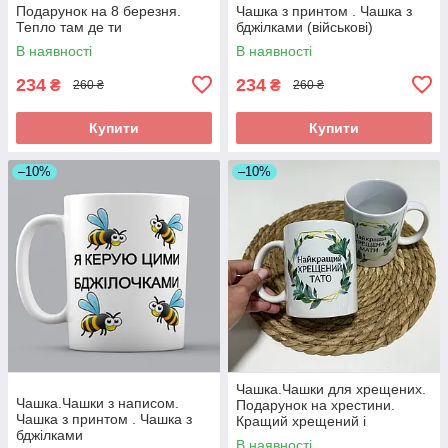
Подарунок на 8 березня.
Чашка з принтом . Чашка з
Тепло там де ти
бджілками (військові)
В наявності
В наявності
234
234
₴
₴
260 ₴
260 ₴
Купити
Купити
–10%
–10%
Чашка.Чашки для хрещених.
Чашка.Чашки з написом.
Подарунок на хрестини.
Чашка з принтом . Чашка з
Кращий хрещений і
бджілками
найкраща хресна
В наявності