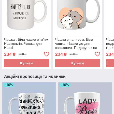
Чашка . Біла чашка з ім'ям
Чашки з написом. Біла
Чашк
Настяльгія. Чашка для
чашка. Чашка до дня
подр
Насті.
закоханих. Подарунок на
(при
14 лютого
234
234
234
₴
₴
260 ₴
260 ₴
Купити
Купити
Акційні пропозиції та новинки
–10%
–10%