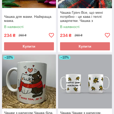
Чашка Грінч Все, що мені
Чашка для мами. Найкраща
потрібно - це кава і теплі
мама.
шкарпетки. Чашка з
новорічним принтом.
В наявності
В наявності
234
234
₴
₴
260 ₴
260 ₴
Купити
Купити
–10%
–10%
Чашки з написом.Чашка біла.
Чашка.Чашки з написом.