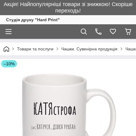
Акція! Найпопулярніші товари зі знижкою! Скоріше
переходь!
Студія друку "Hard Print"
Товари та послуги
Чашки. Сувенірна продукція
Чашк
–10%