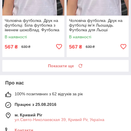
Чоловіча футболка. Друк на
Чоловіча футболка. Друк на
футболці. Біла футболка з
футболці ім'я Льошадь.
іменем шокоВлад. Футболка
Футболка для Льоші
для Влада.
(Олексія).
В наявності
В наявності
567
567
₴
₴
630 ₴
630 ₴
Показати ще
Про нас
100% позитивних з 62 відгуків за рік
Працює з 25.08.2016
м. Кривий Ріг
ул.Свято-Николаевская 39, Кривий Ріг, Україна
Контакти