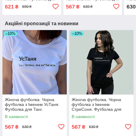
Яни
Тані.
Ната
621
567
630
₴
₴
690 ₴
630 ₴
Акційні пропозиції та новинки
–10%
–10%
Жіноча футболка. Чорна
Жіноча футболка. Чорна
футболка з Іменем УсТаня.
футболка з Іменем
Футболка для Тані.
СтреСоня. Футболка для
Соні.
В наявності
В наявності
567
567
₴
₴
630 ₴
630 ₴