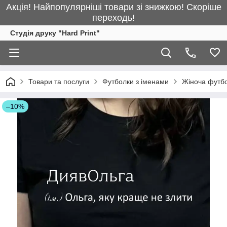
Акція! Найпопулярніші товари зі знижкою! Скоріше
переходь!
Студія друку "Hard Print"
Товари та послуги
Футболки з іменами
Жіноча футбо
–10%