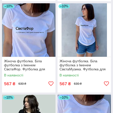
–10%
–10%
Жіноча футболка. Біла
Жіноча футболка. Біла
футболка з Іменем
футболка з Іменем
СвєтаФор. Футболка для
СвєтаМузика. Футболка для
Свєти .
Свети .
В наявності
В наявності
567
567
₴
₴
630 ₴
630 ₴
–10%
–10%