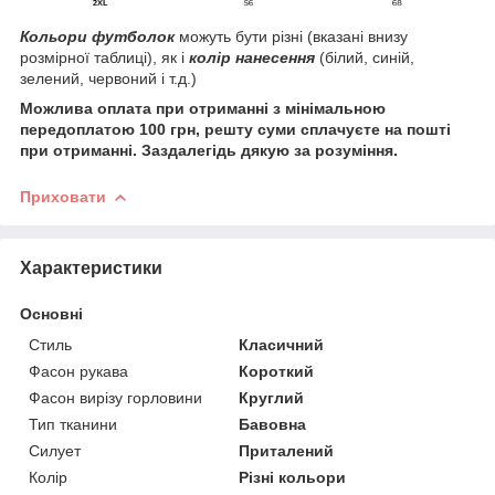
Кольори футболок
можуть бути різні (вказані внизу
розмірної таблиці), як і
колір нанесення
(білий, синій,
зелений, червоний і т.д.)
Можлива оплата при отриманні з мінімальною
передоплатою 100 грн, решту суми сплачуєте на пошті
при отриманні. Заздалегідь дякую за розуміння.
Приховати
Характеристики
Основні
Стиль
Класичний
Фасон рукава
Короткий
Фасон вирізу горловини
Круглий
Тип тканини
Бавовна
Силует
Приталений
Колір
Різні кольори