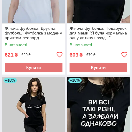
Жіноча футболка. Друк на
Жіноча футболка. Подарунок
футболці. Футболка з модним
для мами "Я була нормальна
принтом леопард
одну дитину назад .."
В наявності
В наявності
621
603
₴
₴
690 ₴
670 ₴
Купити
Купити
–10%
–10%