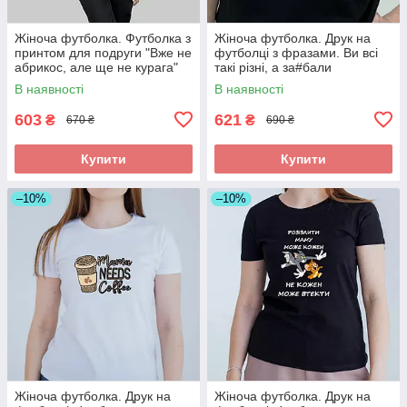
Жіноча футболка. Футболка з
Жіноча футболка. Друк на
принтом для подруги "Вже не
футболці з фразами. Ви всі
абрикос, але ще не курага"
такі різні, а за#бали
однаково.
В наявності
В наявності
603
621
₴
₴
670 ₴
690 ₴
Купити
Купити
–10%
–10%
Жіноча футболка. Друк на
Жіноча футболка. Друк на