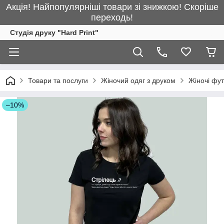
Акція! Найпопулярніші товари зі знижкою! Скоріше
переходь!
Студія друку "Hard Print"
Товари та послуги
Жіночий одяг з друком
Жіночі фу
–10%