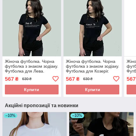
Жіноча футболка. Чорна
Жіноча футболка. Чорна
Жіно
футболка з знаком зодіаку.
футболка з знаком зодіаку.
футб
Футболка для Лева.
Футболка для Козеріг.
Футб
567
567
567
₴
₴
630 ₴
630 ₴
Купити
Купити
Акційні пропозиції та новинки
–10%
–10%