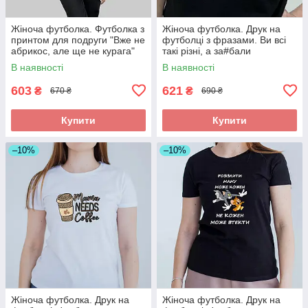
Жіноча футболка. Футболка з
Жіноча футболка. Друк на
принтом для подруги "Вже не
футболці з фразами. Ви всі
абрикос, але ще не курага"
такі різні, а за#бали
однаково.
В наявності
В наявності
603
621
₴
₴
670 ₴
690 ₴
Купити
Купити
–10%
–10%
Жіноча футболка. Друк на
Жіноча футболка. Друк на