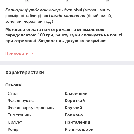
Кольори футболок
можуть бути різні (вказані внизу
розмірної таблиці), як і
колір нанесення
(білий, синій,
зелений, червоний і т.д.)
Можлива оплата при отриманні з мінімальною
передоплатою 100 грн, решту суми сплачуєте на пошті
при отриманні. Заздалегідь дякую за розуміння.
Приховати
Характеристики
Основні
Стиль
Класичний
Фасон рукава
Короткий
Фасон вирізу горловини
Круглий
Тип тканини
Бавовна
Силует
Приталений
Колір
Різні кольори