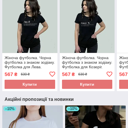
Жіноча футболка. Чорна
Жіноча футболка. Чорна
Жіно
футболка з знаком зодіаку.
футболка з знаком зодіаку.
футб
Футболка для Лева.
Футболка для Козеріг.
Футб
567
567
567
₴
₴
630 ₴
630 ₴
Купити
Купити
Акційні пропозиції та новинки
–10%
–10%