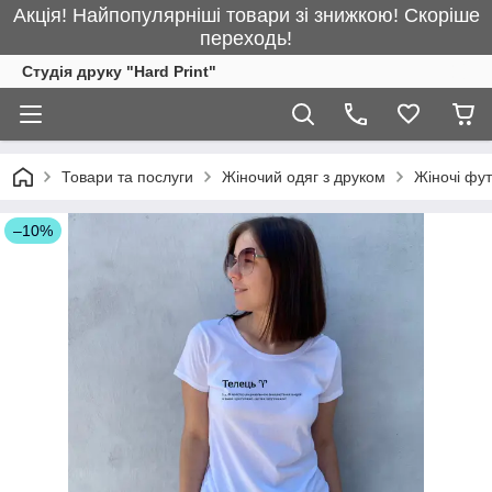
Акція! Найпопулярніші товари зі знижкою! Скоріше
переходь!
Студія друку "Hard Print"
Товари та послуги
Жіночий одяг з друком
Жіночі фу
–10%