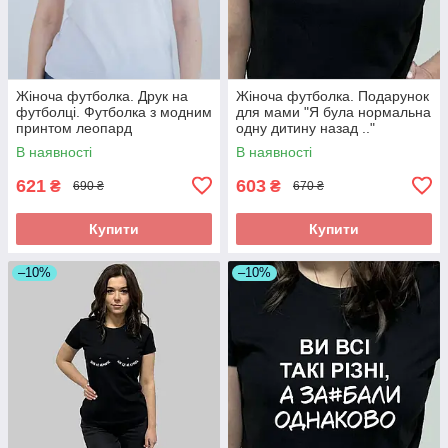
Жіноча футболка. Друк на
Жіноча футболка. Подарунок
футболці. Футболка з модним
для мами "Я була нормальна
принтом леопард
одну дитину назад .."
В наявності
В наявності
621
603
₴
₴
690 ₴
670 ₴
Купити
Купити
–10%
–10%