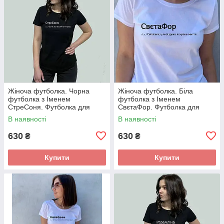
Жіноча футболка. Чорна
Жіноча футболка. Біла
футболка з Іменем
футболка з Іменем
СтреСоня. Футболка для
СвєтаФор. Футболка для
Соні.
Свєти .
В наявності
В наявності
630
630
₴
₴
Купити
Купити