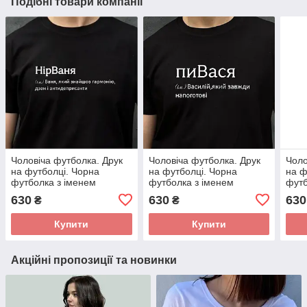
Подібні товари компанії
Чоловіча футболка. Друк
Чоловіча футболка. Друк
Чоло
на футболці. Чорна
на футболці. Чорна
на ф
футболка з іменем
футболка з іменем
футб
НірВаня. Футболка для
пиВася. Футболка для
конТ
630
630
630
₴
₴
Вані (Івана).
Васі(Василя)
для 
Купити
Купити
Акційні пропозиції та новинки