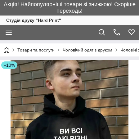
Акція! Найпопулярніші товари зі знижкою! Скоріше
переходь!
Студія друку "Hard Print"
Товари та послуги
Чоловічий одяг з друком
Чоловічі 
–10%