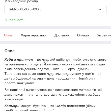
Міжнародний розмір
S-M-L-XL-XXL-XXXL
В наявності
Опис
Характеристики
Доставка
Оплата
Умови п
Опис
Худи з принтом
– це чудовий вибір для любителів стильного
та оригінального одягу. Його легко можна комбінувати з будь-
яким повсякденним одягом – штани, шорти, джинси.
Толстовка так само стане чудовим подарунком у пам'ятний
день з будь-якої нагоди – день народження, Новий рік і
просто знак уваги!
Всі наші речі виготовляються з високоякісних матеріалів, які
дуже приємні тілу та не доставляють дискомфорту за будь-
якої погоди.
Кольори
можуть бути різні, як і
колір нанесення
(білий,
синій, зелений, червоний і т.д.)