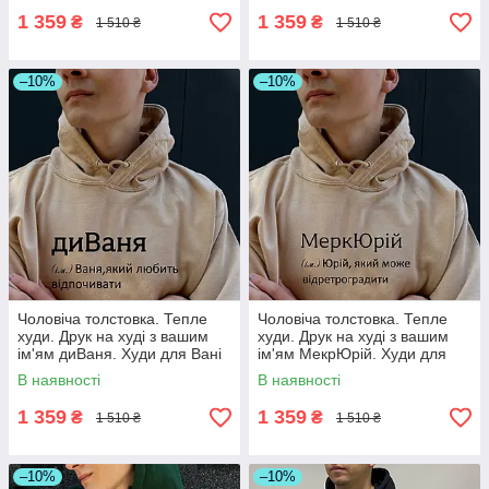
1 359
1 359
₴
₴
1 510 ₴
1 510 ₴
–10%
–10%
Чоловіча толстовка. Тепле
Чоловіча толстовка. Тепле
худи. Друк на худі з вашим
худи. Друк на худі з вашим
ім'ям диВаня. Худи для Вані
ім'ям МекрЮрій. Худи для
(Івана)
Юрія.
В наявності
В наявності
1 359
1 359
₴
₴
1 510 ₴
1 510 ₴
–10%
–10%