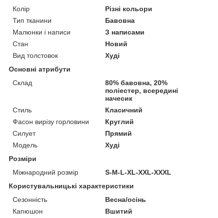
Колір
Різні кольори
Тип тканини
Бавовна
Малюнки і написи
З написами
Стан
Новий
Вид толстовок
Худі
Основні атрибути
Склад
80% бавовна, 20%
поліестер, всередині
начесик
Стиль
Класичний
Фасон вирізу горловини
Круглий
Силует
Прямий
Модель
Худі
Розміри
Міжнародний розмір
S-M-L-XL-XXL-XXXL
Користувальницькі характеристики
Сезонність
Весна/осінь
Капюшон
Вшитий