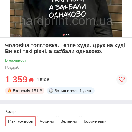
Чоловіча толстовка. Тепле худи. Друк на худі
Ви всі такі різні, а за#бали однаково.
В наявності
Роздріб
1 359
₴
1 510 ₴
Економія
151 ₴
Залишилось
1 день
Колір
Різні кольори
Чорний
Зелений
Коричневий