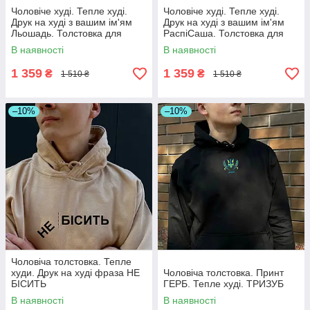
Чоловіче худі. Тепле худі.
Чоловіче худі. Тепле худі.
Друк на худі з вашим ім'ям
Друк на худі з вашим ім'ям
Льошадь. Толстовка для
РаспіСаша. Толстовка для
Льоші..
Саші (Олександра)..
В наявності
В наявності
1 359
1 359
₴
₴
1 510 ₴
1 510 ₴
–10%
–10%
Чоловіча толстовка. Тепле
худи. Друк на худі фраза НЕ
Чоловіча толстовка. Принт
БІСИТЬ
ГЕРБ. Тепле худі. ТРИЗУБ
В наявності
В наявності