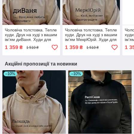
Чоловіча толстовка. Тепле
Чоловіча толстовка. Тепле
Чоло
худи. Друк на худі з вашим
худи. Друк на худі з вашим
худи
ім'ям диВаня. Худи для
ім'ям МекрЮрій. Худи для
ім'я
Вані (Івана)
Юрія.
Саші
1 359
1 359
1 3
₴
₴
1 510 ₴
1 510 ₴
Акційні пропозиції та новинки
–10%
–10%