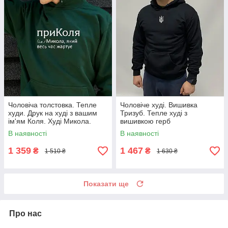
Чоловіча толстовка. Тепле
Чоловіче худі. Вишивка
худи. Друк на худі з вашим
Тризуб. Тепле худі з
ім'ям Коля. Худі Микола.
вишивкою герб
ПриКоля
В наявності
В наявності
1 359
1 467
₴
₴
1 510 ₴
1 630 ₴
Показати ще
Про нас