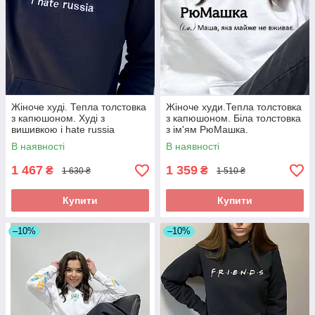
Жіноче худі. Тепла толстовка
Жіноче худи.Тепла толстовка
з капюшоном. Худі з
з капюшоном. Біла толстовка
вишивкою i hate russia
з ім'ям РюМашка.
В наявності
В наявності
1 467
1 359
₴
₴
1 630 ₴
1 510 ₴
Купити
Купити
–10%
–10%