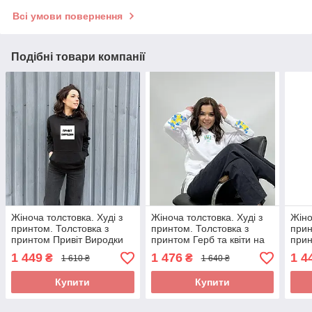
Всі умови повернення
Подібні товари компанії
Жіноча толстовка. Худі з
Жіноча толстовка. Худі з
Жіно
принтом. Толстовка з
принтом. Толстовка з
прин
принтом Привіт Виродки
принтом Герб та квіти на
прин
рукавах. Друк на рукавах.
бджі
1 449
1 476
1 4
₴
₴
1 610 ₴
1 640 ₴
Купити
Купити