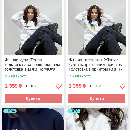
Жіноче худи. Тепла
Жіноча толстовка. Жіноче
толстовка з капюшоном. Біла
худі з патріотичним принтом.
толстовка з ім'ям По*уЮля.
Толстовка з принтом Ім'я її -
Україна
В наявності
В наявності
1 359
1 359
₴
₴
1 510 ₴
1 510 ₴
Купити
Купити
–10%
–10%