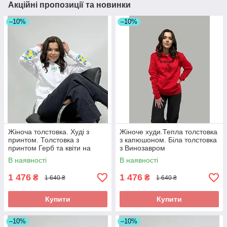
Акційні пропозиції та новинки
–10%
–10%
Жіноча толстовка. Худі з
Жіноче худи.Тепла толстовка
принтом. Толстовка з
з капюшоном. Біла толстовка
принтом Герб та квіти на
з Винозавром
рукавах. Друк на рукавах.
В наявності
В наявності
1 476
1 476
₴
₴
1 640 ₴
1 640 ₴
Купити
Купити
–10%
–10%