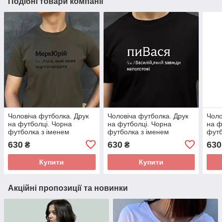
Подібні товари компанії
Чоловіча футболка. Друк
Чоловіча футболка. Друк
Чоло
на футболці. Чорна
на футболці. Чорна
на ф
футболка з іменем
футболка з іменем
футб
МеркЮрій. Футболка для
пиВася. Футболка для
гДен
630
630
630
₴
₴
Юрія.
Васі(Василя)
Дени
Купити
Купити
Акційні пропозиції та новинки