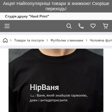
Акція! Найпопулярніші товари зі знижкою! Скоріше
переходь!
Студія друку "Hard Print"
Товари та послуги
Футболки з іменами
Чоловіча фут