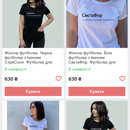
Жіноча футболка. Чорна
Жіноча футболка. Біла
футболка з Іменем
футболка з Іменем
СтреСоня. Футболка для
СвєтаФор. Футболка для
Соні.
Свєти .
В наявності
В наявності
630
630
₴
₴
Купити
Купити