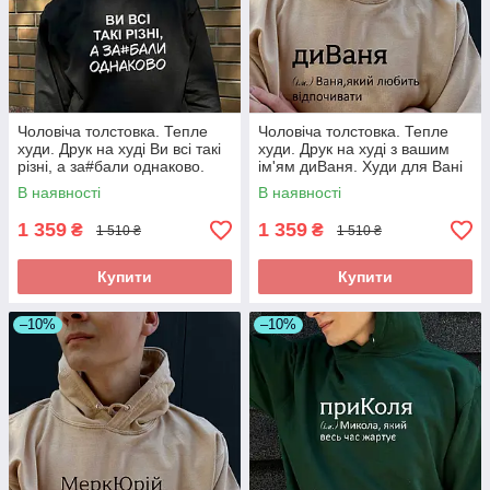
Чоловіча толстовка. Тепле
Чоловіча толстовка. Тепле
худи. Друк на худі Ви всі такі
худи. Друк на худі з вашим
різні, а за#бали однаково.
ім'ям диВаня. Худи для Вані
(Івана)
В наявності
В наявності
1 359
1 359
₴
₴
1 510 ₴
1 510 ₴
Купити
Купити
–10%
–10%