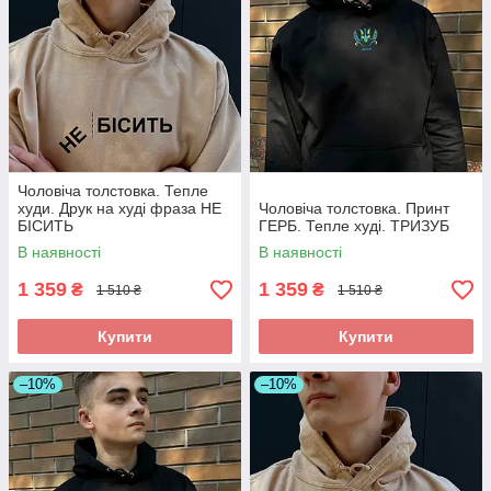
Чоловіча толстовка. Тепле
худи. Друк на худі фраза НЕ
Чоловіча толстовка. Принт
БІСИТЬ
ГЕРБ. Тепле худі. ТРИЗУБ
В наявності
В наявності
1 359
1 359
₴
₴
1 510 ₴
1 510 ₴
Купити
Купити
–10%
–10%