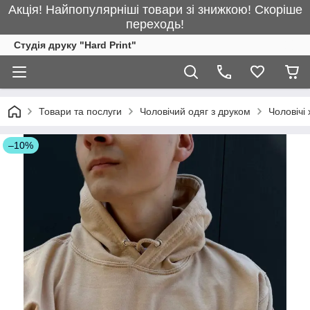
Акція! Найпопулярніші товари зі знижкою! Скоріше
переходь!
Студія друку "Hard Print"
Товари та послуги
Чоловічий одяг з друком
Чоловічі 
–10%