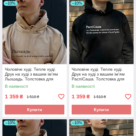
–10%
–10%
Чоловіче худі. Тепле худі.
Чоловіче худі. Тепле худі.
Друк на худі з вашим ім'ям
Друк на худі з вашим ім'ям
Льошадь. Толстовка для
РаспіСаша. Толстовка для
Льоші..
Саші (Олександра)..
В наявності
В наявності
1 359
1 359
₴
₴
1 510 ₴
1 510 ₴
Купити
Купити
–10%
–10%