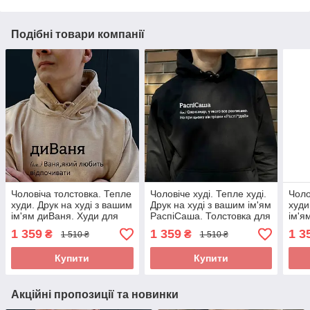
Подібні товари компанії
Чоловіча толстовка. Тепле
Чоловіче худі. Тепле худі.
Чоло
худи. Друк на худі з вашим
Друк на худі з вашим ім'ям
худи
ім'ям диВаня. Худи для
РаспіСаша. Толстовка для
ім'я
Вані (Івана)
Саші (Олександра)..
Юрія
1 359
1 359
1 3
₴
₴
1 510 ₴
1 510 ₴
Купити
Купити
Акційні пропозиції та новинки