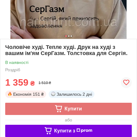
Чоловіче худі. Тепле худі. Друк на худі з
вашим ім'ям СерГазм. Толстовка для Сергія.
В наявності
Роздріб
1 359
₴
1 510 ₴
Економія
151 ₴
Залишилось
2 дні
Купити
або
Купити з