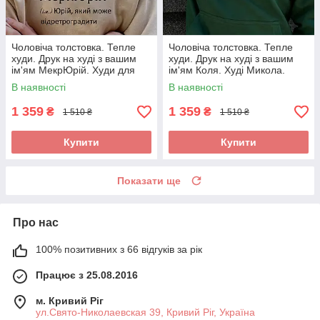
Чоловіча толстовка. Тепле
Чоловіча толстовка. Тепле
худи. Друк на худі з вашим
худи. Друк на худі з вашим
ім'ям МекрЮрій. Худи для
ім'ям Коля. Худі Микола.
Юрія.
ПриКоля
В наявності
В наявності
1 359
1 359
₴
₴
1 510 ₴
1 510 ₴
Купити
Купити
Показати ще
Про нас
100% позитивних з 66 відгуків за рік
Працює з 25.08.2016
м. Кривий Ріг
ул.Свято-Николаевская 39, Кривий Ріг, Україна