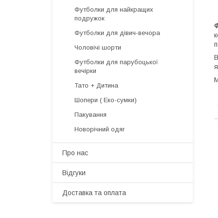
Футболки для найкращих
подружок
Футболки для дівич-вечора
к
п
Чоловічі шорти
В
Футболки для парубоцької
я
вечірки
М
Тато + Дитина
Шопери ( Еко-сумки)
Пакування
Новорічний одяг
Про нас
Відгуки
Доставка та оплата