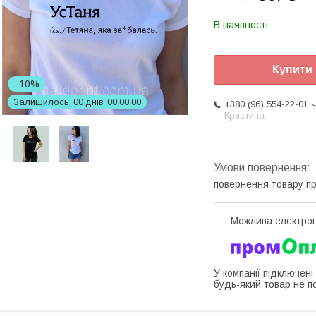
В наявності
Купити
–10%
Залишилось
0
0
днів
0
0
0
0
0
0
+380 (96) 554-22-01
Кристина
повернення товару п
У компанії підключені
будь-який товар не п