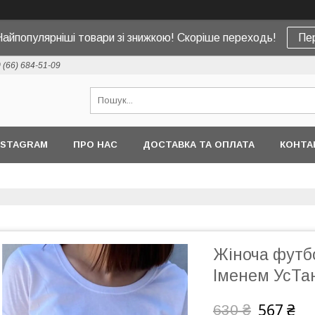
Найпопулярніші товари зі знижкою! Скоріше переходь!
Пе
 (66) 684-51-09
NSTAGRAM
ПРО НАС
ДОСТАВКА ТА ОПЛАТА
КОНТА
Жіноча футб
Іменем УсТан
567 ₴
630 ₴