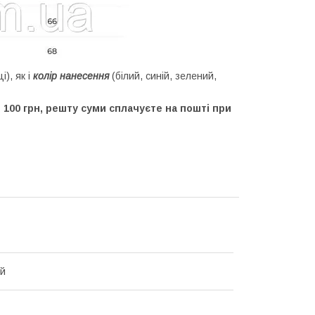
і), як і
колір нанесення
(білий, синій, зелений,
100 грн, решту суми сплачуєте на пошті при
ий