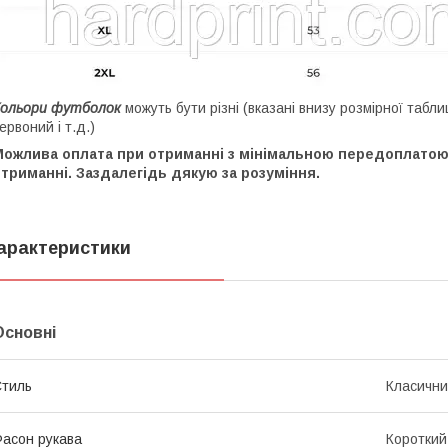
Кольори футболок
можуть бути різні (вказані внизу розмірної таблиц
ервоний і т.д.)
Можлива оплата при отриманні з мінімальною передоплатою 
триманні. Заздалегідь дякую за розуміння.
арактеристики
Основні
тиль
Класичн
асон рукава
Короткий