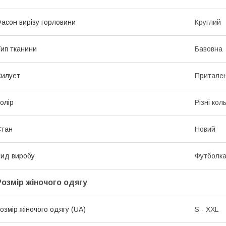
асон вирізу горловини
Круглий
ип тканини
Бавовна
илует
Притале
олір
Різні кол
Стан
Новий
ид виробу
Футболк
Розмір жіночого одягу
озмір жіночого одягу (UA)
S - XXL