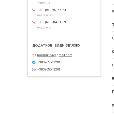
Кристина
+380 (96) 297-55-24
Ф
Анастасія
+380 (66) 684-51-09
Т
Анастасія
С
К
hardprintkr@gmail.com
+380965542201
+380965542201
В
Р