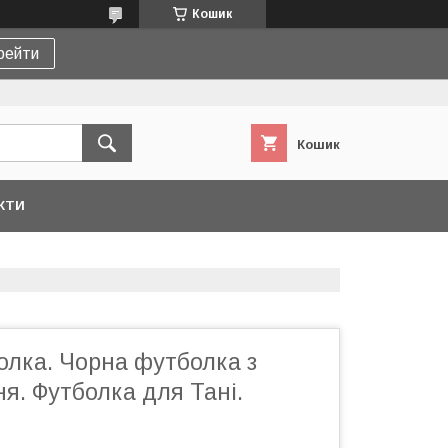
Кошик
рейти
Кошик
КТИ
олка. Чорна футболка з
я. Футболка для Тані.