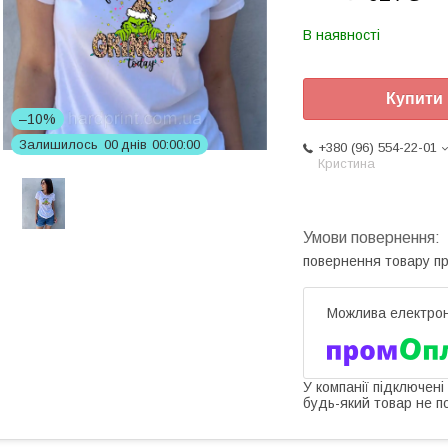
В наявності
Купити
–10%
Залишилось
0
0
днів
0
0
0
0
0
0
+380 (96) 554-22-01
Кристина
повернення товару п
У компанії підключені
будь-який товар не п