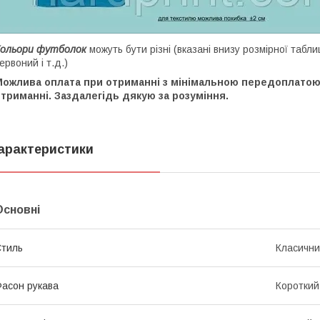
Кольори футболок
можуть бути різні (вказані внизу розмірної таблиц
ервоний і т.д.)
Можлива оплата при отриманні з мінімальною передоплатою 
триманні. Заздалегідь дякую за розуміння.
арактеристики
Основні
тиль
Класичн
асон рукава
Короткий