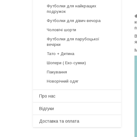
Футболки для найкращих
подружок
Футболки для дівич-вечора
к
п
Чоловічі шорти
В
Футболки для парубоцької
я
вечірки
М
Тато + Дитина
Шопери ( Еко-сумки)
Пакування
Новорічний одяг
Про нас
Відгуки
Доставка та оплата