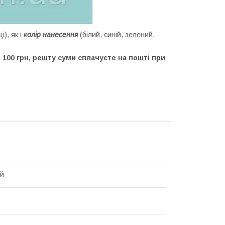
і), як і
колір нанесення
(білий, синій, зелений,
100 грн, решту суми сплачуєте на пошті при
ий