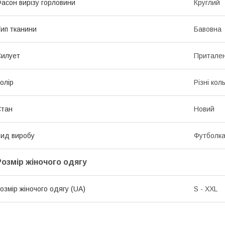
асон вирізу горловини
Круглий
ип тканини
Бавовна
илует
Притале
олір
Різні кол
Стан
Новий
ид виробу
Футболк
Розмір жіночого одягу
озмір жіночого одягу (UA)
S - XXL