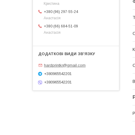
Ф
Кристина
+380 (96) 297-55-24
Т
Анастасія
+380 (66) 684-51-09
Анастасія
С
К
hardprintkr@gmail.com
+380965542201
В
+380965542201
Р