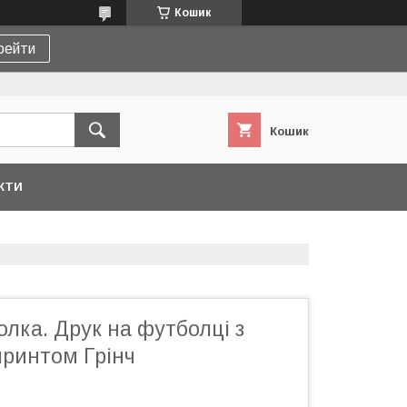
Кошик
рейти
Кошик
КТИ
лка. Друк на футболці з
принтом Грінч