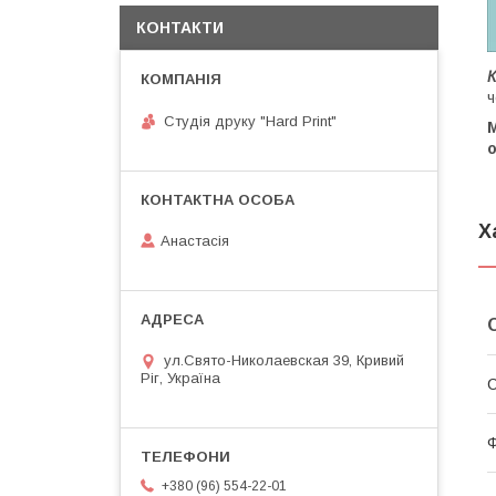
КОНТАКТИ
ч
Студія друку "Hard Print"
о
Х
Анастасія
ул.Свято-Николаевская 39, Кривий
Ріг, Україна
С
Ф
+380 (96) 554-22-01