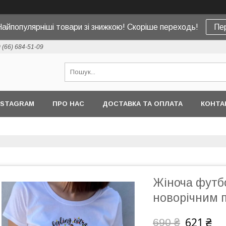
Найпопулярніші товари зі знижкою! Скоріше переходь!
Пе
 (66) 684-51-09
NSTAGRAM
ПРО НАС
ДОСТАВКА ТА ОПЛАТА
КОНТА
Жіноча футбо
новорічним 
621 ₴
690 ₴