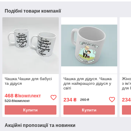
Подібні товари компанії
Чашка.Чашки для бабусі
Чашка для дідуся. Чашка
Жіно
та дідуся
для найкращого дідуся у
з ім
світі
для 
468
₴/комплект
234
234
₴
260 ₴
520 ₴/комплект
Купити
Купити
Акційні пропозиції та новинки