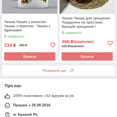
Чашка.Чашки для хрещених.
Чашка.Чашки з написом.
Подарунок на хрестини.
Чашка з принтом . Чашка з
Кращий хрещений і
бджілками
найкраща хресна
В наявності
В наявності
468
₴/комплект
234
₴
260 ₴
520 ₴/комплект
Купити
Купити
Показати ще
Про нас
100% позитивних з 62 відгуків за рік
Працює з 25.08.2016
м. Кривий Ріг