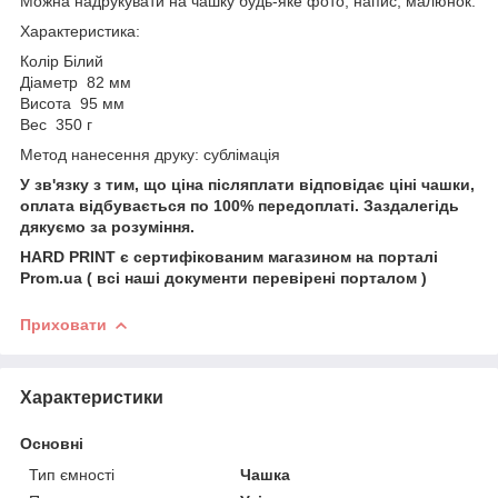
Можна надрукувати на чашку будь-яке фото, напис, малюнок.
Характеристика:
Колір Білий
Діаметр 82 мм
Висота 95 мм
Вес 350 г
Метод нанесення друку: сублімація
У зв'язку з тим, що ціна післяплати відповідає ціні чашки,
оплата відбувається по 100% передоплаті. Заздалегідь
дякуємо за розуміння.
HARD PRINT є сертифікованим магазином на порталі
Prom.ua ( всі наші документи перевірені порталом )
Приховати
Характеристики
Основні
Тип ємності
Чашка