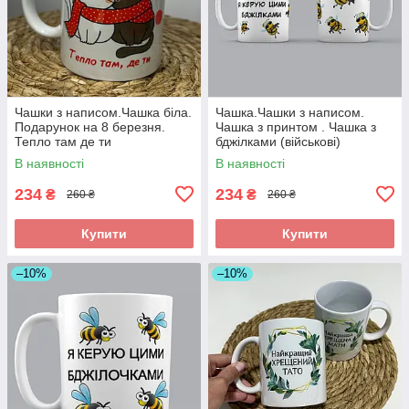
Чашки з написом.Чашка біла.
Чашка.Чашки з написом.
Подарунок на 8 березня.
Чашка з принтом . Чашка з
Тепло там де ти
бджілками (військові)
В наявності
В наявності
234
234
₴
₴
260 ₴
260 ₴
Купити
Купити
–10%
–10%