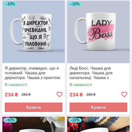
–10%
–10%
Я директор, очевидно, що я
Леді Босс. Чашка для
головний. Чашка для
директора. Чашка для
директора. Чашка з принтом.
начальниці. Чашка з
принтом.
В наявності
В наявності
234
234
₴
₴
260 ₴
260 ₴
Купити
Купити
–10%
–10%