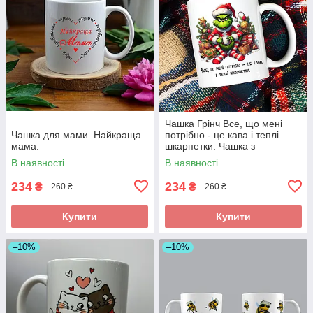
Чашка Грінч Все, що мені
Чашка для мами. Найкраща
потрібно - це кава і теплі
мама.
шкарпетки. Чашка з
новорічним принтом.
В наявності
В наявності
234
234
₴
₴
260 ₴
260 ₴
Купити
Купити
–10%
–10%