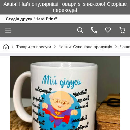
Акція! Найпопулярніші товари зі знижкою! Скоріше
переходь!
Студія друку "Hard Print"
Товари та послуги
Чашки. Сувенірна продукція
Чашка