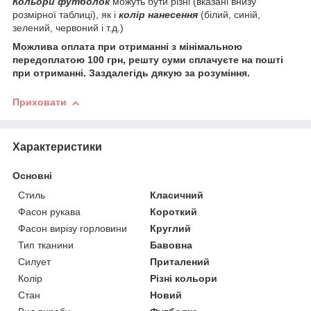
Кольори футболок
можуть бути різні (вказані внизу
розмірної таблиці), як і
колір нанесення
(білий, синій,
зелений, червоний і т.д.)
Можлива оплата при отриманні з мінімальною
передоплатою 100 грн, решту суми сплачуєте на пошті
при отриманні. Заздалегідь дякую за розуміння.
Приховати
Характеристики
Основні
Стиль
Класичний
Фасон рукава
Короткий
Фасон вирізу горловини
Круглий
Тип тканини
Бавовна
Силует
Приталений
Колір
Різні кольори
Стан
Новий