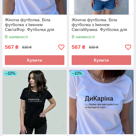
Жіноча футболка. Біла
Жіноча футболка. Біла
футболка з Іменем
футболка з Іменем
СвєтаФор. Футболка для
СвєтаМузика. Футболка для
Свєти .
Свети .
В наявності
В наявності
567
567
₴
₴
630 ₴
630 ₴
Купити
Купити
–10%
–10%