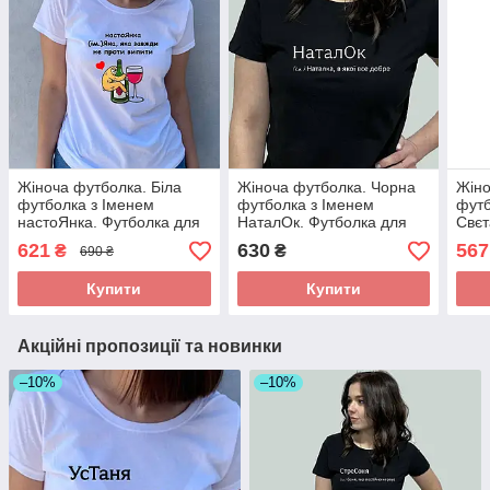
Жіноча футболка. Біла
Жіноча футболка. Чорна
Жіно
футболка з Іменем
футболка з Іменем
футб
настоЯнка. Футболка для
НаталОк. Футболка для
Свєт
Яни
Наталки.
для 
621
630
567
₴
₴
690 ₴
Купити
Купити
Акційні пропозиції та новинки
–10%
–10%