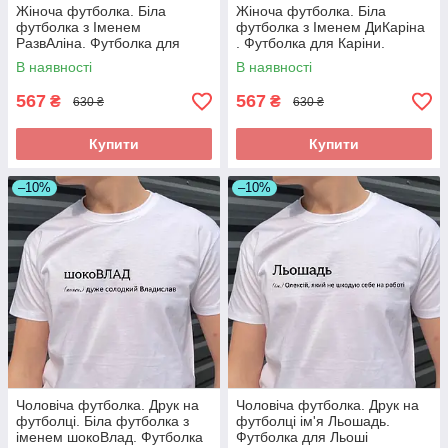
Жіноча футболка. Біла
Жіноча футболка. Біла
футболка з Іменем
футболка з Іменем ДиКаріна
РазвАліна. Футболка для
. Футболка для Каріни.
Аліни.
В наявності
В наявності
567
567
₴
₴
630 ₴
630 ₴
Купити
Купити
–10%
–10%
Чоловіча футболка. Друк на
Чоловіча футболка. Друк на
футболці. Біла футболка з
футболці ім'я Льошадь.
іменем шокоВлад. Футболка
Футболка для Льоші