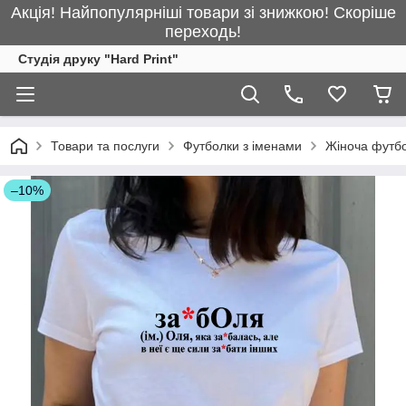
Акція! Найпопулярніші товари зі знижкою! Скоріше
переходь!
Студія друку "Hard Print"
Товари та послуги
Футболки з іменами
Жіноча футбо
–10%