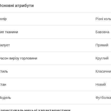
Основні атрибути
олір
Різні кол
ип тканини
Бавовна
илует
Прямий
асон вирізу горловини
Круглий
тиль
Класичн
Стан
Новий
Модель
Футболк
Користувальницькі характеристики