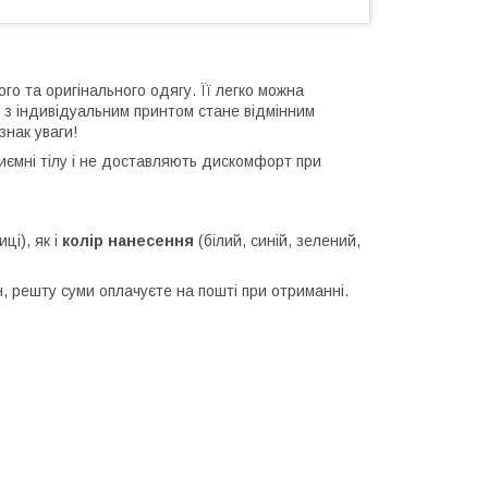
ого та оригінального одягу. Її легко можна
 з індивідуальним принтом стане відмінним
знак уваги!
приємні тілу і не доставляють дискомфорт при
ці), як і
колір нанесення
(білий, синій, зелений,
 решту суми оплачуєте на пошті при отриманні.