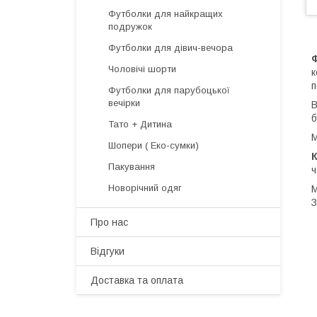
Футболки для найкращих
подружок
Футболки для дівич-вечора
Чоловічі шорти
к
п
Футболки для парубоцької
вечірки
В
б
Тато + Дитина
М
Шопери ( Еко-сумки)
Пакування
ч
Новорічний одяг
М
З
Про нас
Відгуки
Доставка та оплата