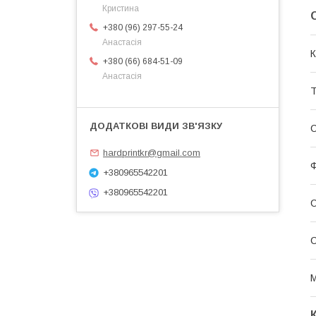
Кристина
+380 (96) 297-55-24
Анастасія
К
+380 (66) 684-51-09
Анастасія
Т
С
hardprintkr@gmail.com
Ф
+380965542201
+380965542201
С