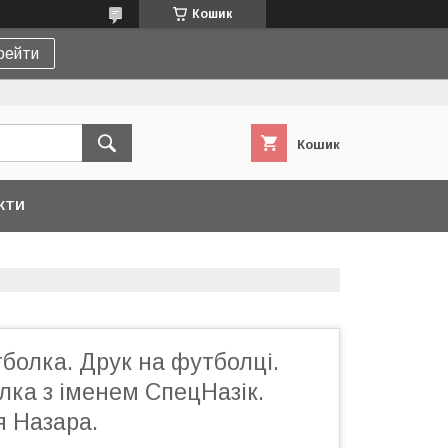
Кошик
рейти
Кошик
КТИ
болка. Друк на футболці.
ка з іменем СпецНазік.
я Назара.