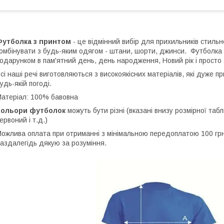
Футболка з принтом
- це відмінний вибір для прихильників стильн
омбінувати з будь-яким одягом - штани, шорти, джинси. Футболка
одарунком в пам'ятний день, день народження, Новий рік і просто 
сі наші речі виготовляються з високоякісних матеріалів, які дуже 
удь-якій погоді.
атеріал: 100% бавовна
Кольори футболок
можуть бути різні (вказані внизу розмірної табли
ервоний і т.д.)
ожлива оплата при отриманні з мінімальною передоплатою 100 грн,
аздалегідь дякую за розуміння.