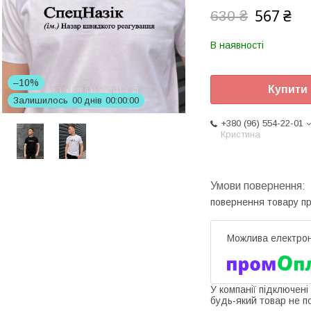
567 ₴
630 ₴
В наявності
–10%
Купити
Залишилось
0
0
днів
0
0
0
0
0
0
+380 (96) 554-22-01
Кристина
повернення товару п
У компанії підключені
будь-який товар не п