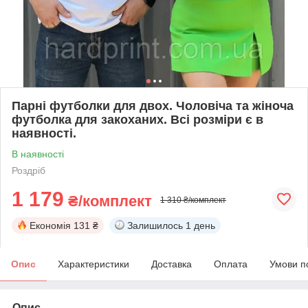
Парні футболки для двох. Чоловіча та жіноча
футболка для закоханих. Всі розміри є в
наявності.
В наявності
Роздріб
1 179
₴/комплект
1 310 ₴/комплект
Економія
131 ₴
Залишилось
1 день
Опис
Характеристики
Доставка
Оплата
Умови п
Опис