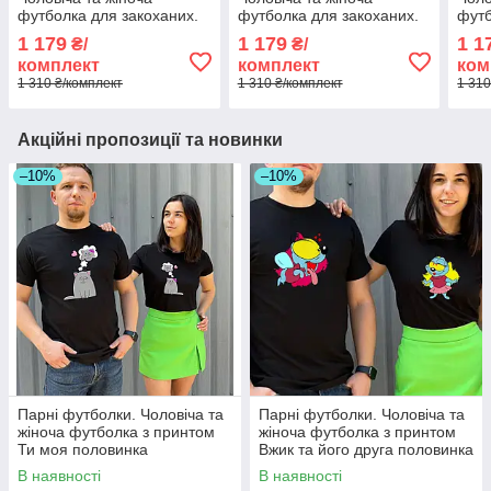
футболка для закоханих.
футболка для закоханих.
футб
Всі розміри є в наявності.
Обійми мене..Всі розміри
Всі 
1 179
1 179
1 1
₴/
₴/
є в наявності.
комплект
комплект
ком
1 310 ₴/комплект
1 310 ₴/комплект
1 310
Акційні пропозиції та новинки
–10%
–10%
Парні футболки. Чоловіча та
Парні футболки. Чоловіча та
жіноча футболка з принтом
жіноча футболка з принтом
Ти моя половинка
Вжик та його друга половинка
В наявності
В наявності