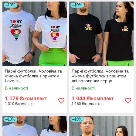
–10%
–10%
Парні футболки. Чоловіча та
Парні футболки. Чоловіча та
жіноча футболка з принтом
жіноча футболка з принтом
Love is...
дві половинки серця
В наявності
В наявності
1 179
1 044
₴/комплект
₴/комплект
1 310 ₴/комплект
1 160 ₴/комплект
–10%
–10%