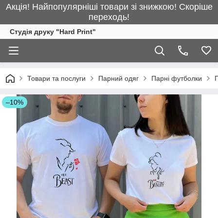
Акція! Найпопулярніші товари зі знижкою! Скоріше
переходь!
Студія друку "Hard Print"
Товари та послуги
Парний одяг
Парні футболки
П
–10%