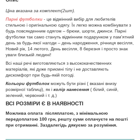
Ціна вказана за комплект(2шт).
Парні футболки
- це відмінний вибір для любителів
стильною і оригінальною одягу. Їх легко можна комбінувати з
будь повсякденним одягом – брюки, шорти, джинси. Парні
футболки так само стануть відмінним подарунком у пам'ятний
день за будь-якої нагоди – день народження, річниця весілля,
Новий рік, 14 лютого, День весілля, 8 березня і просто знак
уваги близькій людині!
Всі наші речі виготовляються з высококачественних
матеріалів, які дуже приємні тілу і не доставляють
дискомфорт при будь-якій погоді.
Кольори футболок
можуть бути різні ( вказані внизу
розмірної таблиці), як і
колір нанесення
( білий, синій,
зелений, червоний і т. д.)
ВСІ РОЗМІРИ Є В НАЯВНОСТІ
Можлива оплата післяплатою, з мінімальною
передоплатою 100 грн, решту суми оплачуєте на пошті
при отриманні. Заздалегідь дякуємо за розуміння.