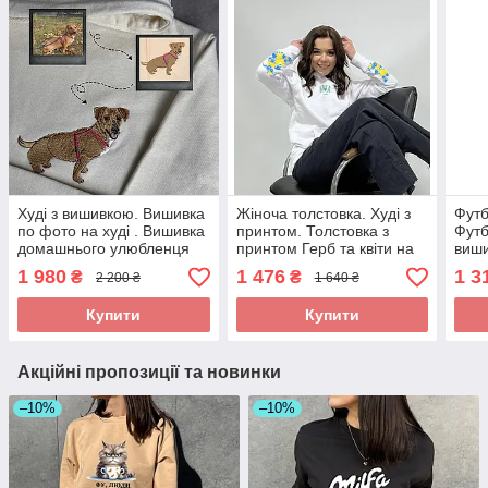
Худі з вишивкою. Вишивка
Жіноча толстовка. Худі з
Футб
по фото на худі . Вишивка
принтом. Толстовка з
Футб
домашнього улюбленця
принтом Герб та квіти на
виши
по фото
рукавах. Друк на рукавах.
дити
1 980
1 476
1 3
₴
₴
2 200 ₴
1 640 ₴
нар
Купити
Купити
Акційні пропозиції та новинки
–10%
–10%