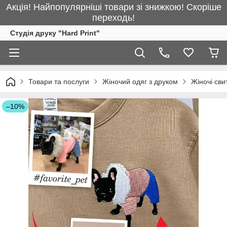
Акція! Найпопулярніші товари зі знижкою! Скоріше
переходь!
Студія друку "Hard Print"
Товари та послуги
Жіночий одяг з друком
Жіночі св
–10%