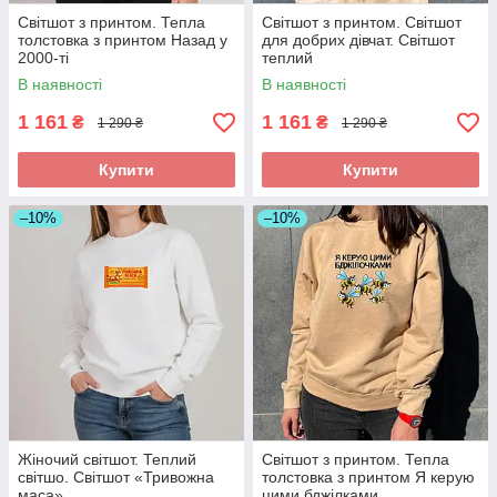
Світшот з принтом. Тепла
Світшот з принтом. Світшот
толстовка з принтом Назад у
для добрих дівчат. Світшот
2000-ті
теплий
В наявності
В наявності
1 161
1 161
₴
₴
1 290 ₴
1 290 ₴
Купити
Купити
–10%
–10%
Жіночий світшот. Теплий
Світшот з принтом. Тепла
світшо. Світшот «Тривожна
толстовка з принтом Я керую
маса»
цими бджілками