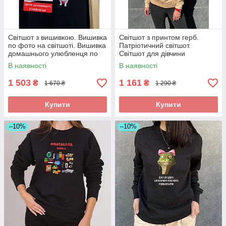
Світшот з вишивкою. Вишивка
Світшот з принтом герб.
по фото на світшоті. Вишивка
Патріотичний світшот.
домашнього улюбленця по
Світшот для дівчини
фото
В наявності
В наявності
1 503
1 161
₴
₴
1 670 ₴
1 290 ₴
Купити
Купити
–10%
–10%