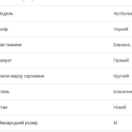
Модель
Футболк
олір
Чорний
ип тканини
Бавовна
илует
Прямий
асон вирізу горловини
Круглий
тиль
Класичн
Стан
Новий
іжнародний розмір
M