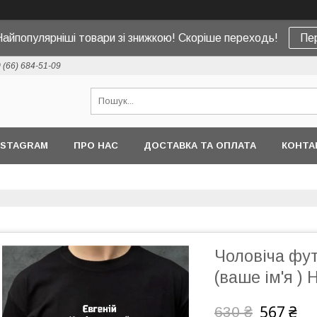
Найпопулярніші товари зі знижкою! Скоріше переходь!
Пе
 (66) 684-51-09
NSTAGRAM
ПРО НАС
ДОСТАВКА ТА ОПЛАТА
КОНТА
Чоловіча фут
(ваше ім'я )
567 ₴
630 ₴