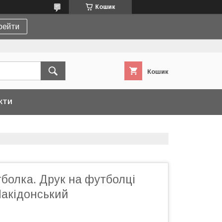
Кошик
рейти
Кошик
КТИ
болка. Друк на футболці
 Накідонський