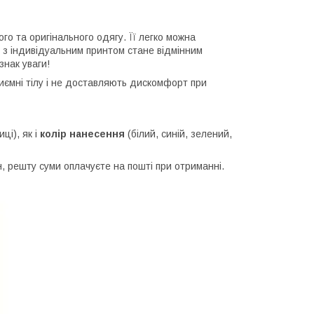
ого та оригінального одягу. Її легко можна
 з індивідуальним принтом стане відмінним
знак уваги!
приємні тілу і не доставляють дискомфорт при
ці), як і
колір нанесення
(білий, синій, зелений,
 решту суми оплачуєте на пошті при отриманні.