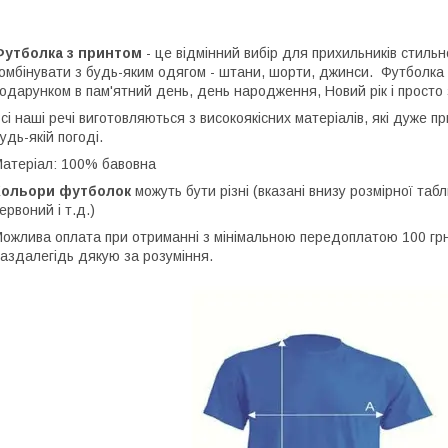
Футболка з принтом
- це відмінний вибір для прихильників стильн
омбінувати з будь-яким одягом - штани, шорти, джинси. Футболка
одарунком в пам'ятний день, день народження, Новий рік і просто 
сі наші речі виготовляються з високоякісних матеріалів, які дуже 
удь-якій погоді.
атеріал: 100% бавовна
Кольори футболок
можуть бути різні (вказані внизу розмірної табли
ервоний і т.д.)
ожлива оплата при отриманні з мінімальною передоплатою 100 грн,
аздалегідь дякую за розуміння.