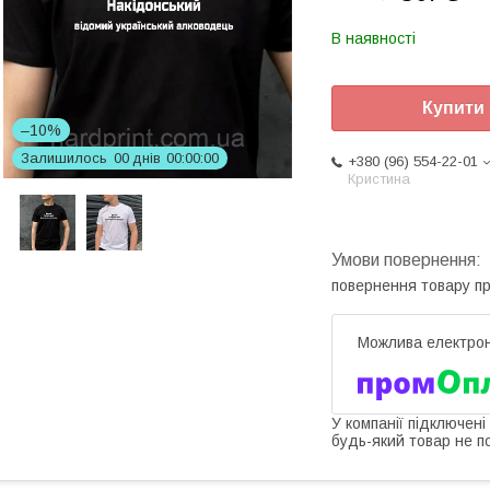
В наявності
Купити
–10%
Залишилось
0
0
днів
0
0
0
0
0
0
+380 (96) 554-22-01
Кристина
повернення товару п
У компанії підключені
будь-який товар не п