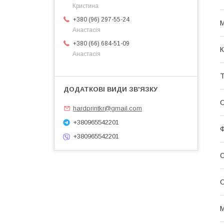
Кристина
+380 (96) 297-55-24
Анастасія
+380 (66) 684-51-09
К
Анастасія
Т
С
hardprintkr@gmail.com
+380965542201
Ф
+380965542201
С
М