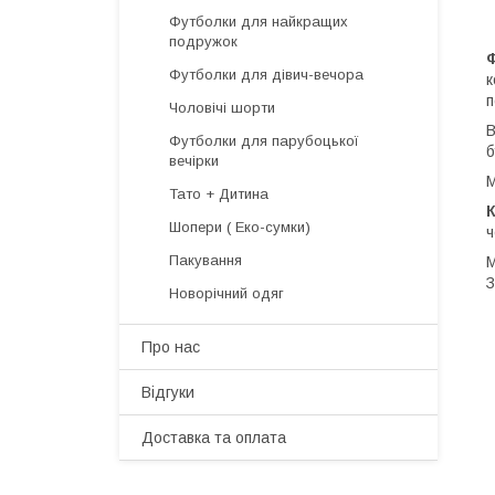
Футболки для найкращих
подружок
Футболки для дівич-вечора
к
п
Чоловічі шорти
В
Футболки для парубоцької
б
вечірки
М
Тато + Дитина
Шопери ( Еко-сумки)
ч
Пакування
М
З
Новорічний одяг
Про нас
Відгуки
Доставка та оплата