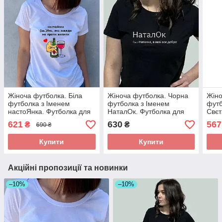
Жіноча футболка. Біла
Жіноча футболка. Чорна
Жіно
футболка з Іменем
футболка з Іменем
футб
настоЯнка. Футболка для
НаталОк. Футболка для
Свєт
Яни
Наталки.
для 
621
630
567
₴
₴
690 ₴
Купити
Купити
Акційні пропозиції та новинки
–10%
–10%