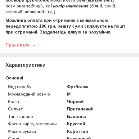
Кольори футболок
можуть бути різні (вказані внизу
розмірної таблиці), як і
колір нанесення
(білий, синій,
зелений, червоний і т.д.)
Можлива оплата при отриманні з мінімальною
передоплатою 100 грн, решту суми сплачуєте на пошті
при отриманні. Заздалегідь дякую за розуміння.
Приховати
Характеристики
Основні
Вид виробу
Футболка
Міжнародний розмір
M
Колір
Чорний
Силует
Приталений
Тип тканини
Бавовна
Фасон вирізу горловини
Круглий
Фасон рукава
Короткий
Стиль
Класичний