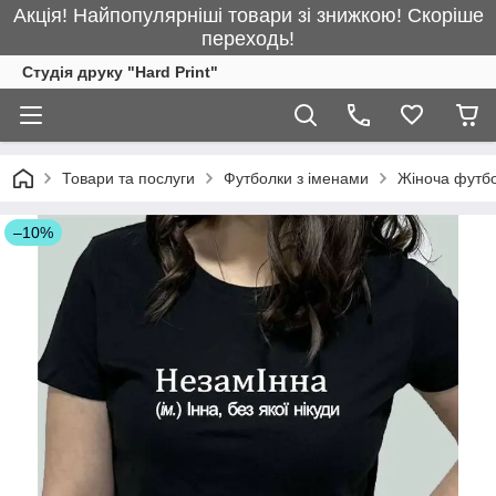
Акція! Найпопулярніші товари зі знижкою! Скоріше
переходь!
Студія друку "Hard Print"
Товари та послуги
Футболки з іменами
Жіноча футбо
–10%