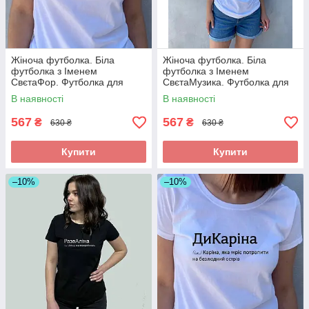
Жіноча футболка. Біла
Жіноча футболка. Біла
футболка з Іменем
футболка з Іменем
СвєтаФор. Футболка для
СвєтаМузика. Футболка для
Свєти .
Свети .
В наявності
В наявності
567
567
₴
₴
630 ₴
630 ₴
Купити
Купити
–10%
–10%