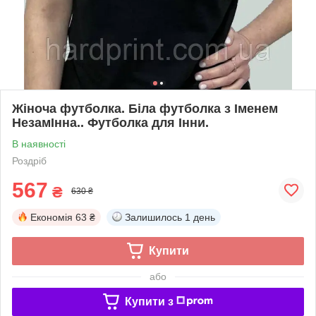
Жіноча футболка. Біла футболка з Іменем
НезамІнна.. Футболка для Інни.
В наявності
Роздріб
567
₴
630 ₴
Економія
63 ₴
Залишилось
1 день
Купити
або
Купити з