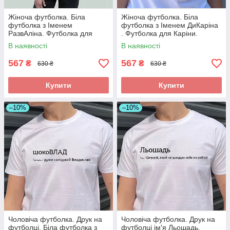
Жіноча футболка. Біла
Жіноча футболка. Біла
футболка з Іменем
футболка з Іменем ДиКаріна
РазвАліна. Футболка для
. Футболка для Каріни.
Аліни.
В наявності
В наявності
567
567
₴
₴
630 ₴
630 ₴
Купити
Купити
–10%
–10%
Чоловіча футболка. Друк на
Чоловіча футболка. Друк на
футболці. Біла футболка з
футболці ім'я Льошадь.