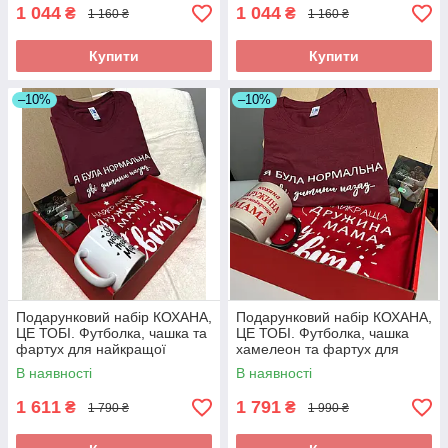
1 044
1 044
₴
₴
1 160 ₴
1 160 ₴
Купити
Купити
–10%
–10%
Подарунковий набір КОХАНА,
Подарунковий набір КОХАНА,
ЦЕ ТОБІ. Футболка, чашка та
ЦЕ ТОБІ. Футболка, чашка
фартух для найкращої
хамелеон та фартух для
дружини та мами.
найкращої дружини та мами.
В наявності
В наявності
1 611
1 791
₴
₴
1 790 ₴
1 990 ₴