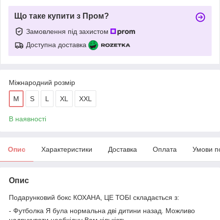
Що таке купити з Пром?
Замовлення під захистом
Доступна доставка
Міжнародний розмір
M
S
L
XL
XXL
В наявності
Опис
Характеристики
Доставка
Оплата
Умови п
Опис
Подарунковий бокс КОХАНА, ЦЕ ТОБІ складається з:
- Футболка Я була нормальна дві дитини назад. Можливо
надрукувати необхідну Вам кількість.