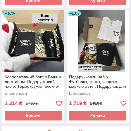
Купити
Купити
–10%
–10%
Корпоративний бокс з Вашим
Подарунковий набір.
логотипом. Подарунковий
Футболка, кепка, чашка з
набір. Термокружка, блокнот
маркою авто . Подарунок для
та ручка.
чоловіка з логотипом
В наявності
В наявності
Audi(Ауді)
1 314
1 719
₴
₴
1 460 ₴
1 910 ₴
Купити
Купити