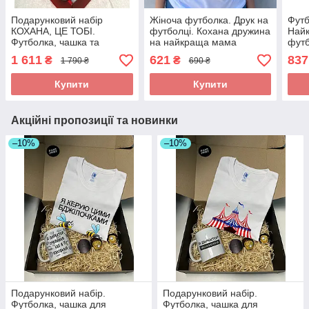
Подарунковий набір
Жіноча футболка. Друк на
Футб
КОХАНА, ЦЕ ТОБІ.
футболці. Кохана дружина
Най
Футболка, чашка та
на найкраща мама
футб
фартух для найкращої
упак
1 611
621
837
₴
₴
1 790 ₴
690 ₴
дружини та мами.
Купити
Купити
Акційні пропозиції та новинки
–10%
–10%
Подарунковий набір.
Подарунковий набір.
Футболка, чашка для
Футболка, чашка для