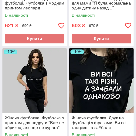
футболці. Футболка з модним
для мами "Я була нормальна
принтом леопард
одну дитину назад .."
В наявності
В наявності
621
603
₴
₴
690 ₴
670 ₴
Купити
Купити
–10%
–10%
Жіноча футболка. Футболка з
Жіноча футболка. Друк на
принтом для подруги "Вже не
футболці з фразами. Ви всі
абрикос, але ще не курага"
такі різні, а за#бали
однаково.
В наявності
В наявності