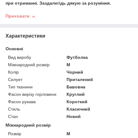
при отриманні. Заздалегідь дякую за розуміння.
Приховати
Характеристики
Основні
Вид виробу
Футболка
Міжнародний розмір
M
Колір
Чорний
Силует
Приталений
Тип тканини
Бавовна
Фасон вирізу горловини
Круглий
Фасон рукава
Короткий
Стиль
Класичний
Стан
Новий
Міжнародний розмір
Розмір
M