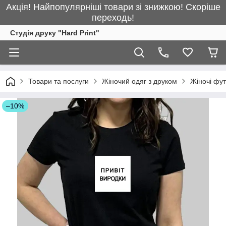
Акція! Найпопулярніші товари зі знижкою! Скоріше
переходь!
Студія друку "Hard Print"
Товари та послуги
Жіночий одяг з друком
Жіночі фу
–10%