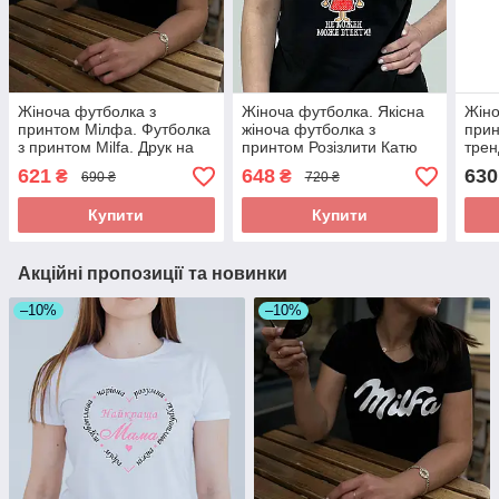
Жіноча футболка з
Жіноча футболка. Якісна
Жіно
принтом Мілфа. Футболка
жіноча футболка з
прин
з принтом Milfa. Друк на
принтом Розізлити Катю
трен
футболці.
може кожен.
621
648
630
₴
₴
690 ₴
720 ₴
Купити
Купити
Акційні пропозиції та новинки
–10%
–10%