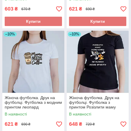
603
621
₴
₴
670 ₴
690 ₴
Купити
Купити
–10%
–10%
Жіноча футболка. Друк на
Жіноча футболка. Друк на
футболці. Футболка з модним
футболці. Футболка з
принтом леопард
принтом Розізлити маму
може кожен
В наявності
В наявності
621
648
₴
₴
690 ₴
720 ₴