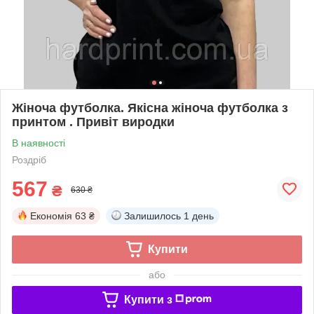
Жіноча футболка. Якісна жіноча футболка з
принтом . Привіт виродки
В наявності
Роздріб
567
₴
630 ₴
Економія
63 ₴
Залишилось
1 день
Купити
або
Купити з