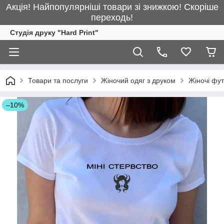
Акція! Найпопулярніші товари зі знижкою! Скоріше
переходь!
Студія друку "Hard Print"
Товари та послуги
Жіночий одяг з друком
Жіночі фу
–10%