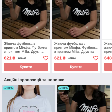
Жіноча футболка з
Жіноча футболка з
Жіно
принтом Мілфа. Футболка
принтом Мілфа. Футболка
жіно
з принтом Milfa. Друк на
з принтом Milfa. Друк на
прин
футболці.
футболці.
може
621
621
648
₴
₴
690 ₴
690 ₴
Купити
Купити
Акційні пропозиції та новинки
–10%
–10%