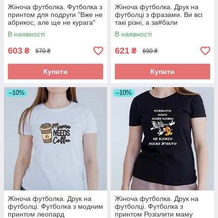
Жіноча футболка. Футболка з
Жіноча футболка. Друк на
принтом для подруги "Вже не
футболці з фразами. Ви всі
абрикос, але ще не курага"
такі різні, а за#бали
однаково.
В наявності
В наявності
603
621
₴
₴
670 ₴
690 ₴
Купити
Купити
–10%
–10%
Жіноча футболка. Друк на
Жіноча футболка. Друк на
футболці. Футболка з модним
футболці. Футболка з
принтом леопард
принтом Розізлити маму