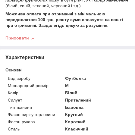
Кольори футболок
можуть бути різні , як і
колір нанесення
(білий, синій, зелений, червоний і т.д.)
Можлива оплата при отриманні з мінімальною
передоплатою 100 грн, решту суми сплачуєте на пошті
при отриманні. Заздалегідь дякую за розуміння.
Приховати
Характеристики
Основні
Вид виробу
Футболка
Міжнародний розмір
M
Колір
Білий
Силует
Приталений
Тип тканини
Бавовна
Фасон вирізу горловини
Круглий
Фасон рукава
Короткий
Стиль
Класичний