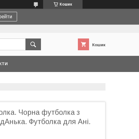
Кошик
рейти
Кошик
КТИ
олка. Чорна футболка з
дАнька. Футболка для Ані.