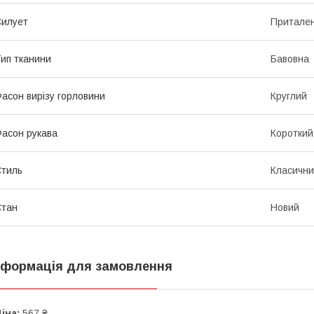
илует
Притале
ип тканини
Бавовна
асон вирізу горловини
Круглий
асон рукава
Короткий
тиль
Класичн
Стан
Новий
нформація для замовлення
іна:
567 ₴