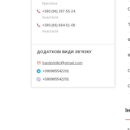
Кристина
С
+380 (96) 297-55-24
Анастасія
Т
+380 (66) 684-51-09
Анастасія
Ф
Ф
hardprintkr@gmail.com
С
+380965542201
+380965542201
І
Ц