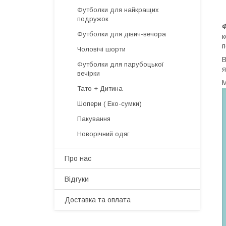
Футболки для найкращих
подружок
Футболки для дівич-вечора
к
п
Чоловічі шорти
В
Футболки для парубоцької
я
вечірки
М
Тато + Дитина
Шопери ( Еко-сумки)
Пакування
Новорічний одяг
Про нас
Відгуки
Доставка та оплата