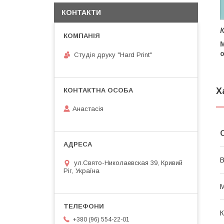
КОНТАКТИ
о
Студія друку "Hard Print"
Х
Анастасія
В
ул.Свято-Николаевская 39, Кривий
Ріг, Україна
М
К
+380 (96) 554-22-01