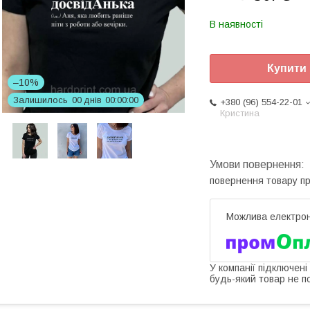
В наявності
Купити
–10%
Залишилось
0
0
днів
0
0
0
0
0
0
+380 (96) 554-22-01
Кристина
повернення товару п
У компанії підключені
будь-який товар не п