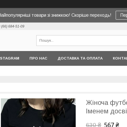
Найпопулярніші товари зі знижкою! Скоріше переходь!
Пе
 (66) 684-51-09
NSTAGRAM
ПРО НАС
ДОСТАВКА ТА ОПЛАТА
КОНТА
Жіноча футб
Іменем досві
567 ₴
630 ₴