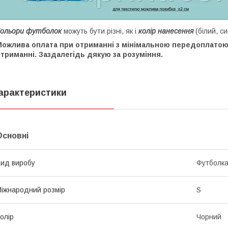
Кольори футболок
можуть бути різні, як і
колір нанесення
(білий, си
Можлива оплата при отриманні з мінімальною передоплатою 
триманні. Заздалегідь дякую за розуміння.
арактеристики
Основні
ид виробу
Футболк
іжнародний розмір
S
олір
Чорний