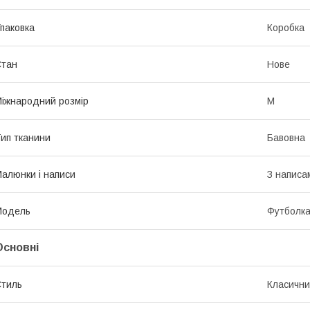
паковка
Коробка
Стан
Нове
іжнародний розмір
M
ип тканини
Бавовна
алюнки і написи
З написа
Модель
Футболк
Основні
тиль
Класичн