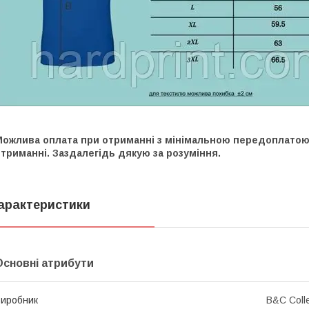
Можлива оплата при отриманні з мінімальною передоплатою 
триманні. Заздалегідь дякую за розуміння.
арактеристики
Основні атрибути
иробник
B&C Colle