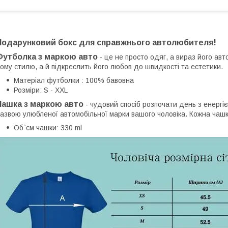
Подарунковий бокс для справжнього автолюбителя!
Футболка з маркою авто
- це не просто одяг, а вираз його ав
ому стилю, а й підкреслить його любов до швидкості та естетики.
Матеріал футболки : 100% бавовна
Розміри: S - XXL
Чашка з маркою авто
- чудовий спосіб розпочати день з енерг
азвою улюбленої автомобільної марки вашого чоловіка. Кожна чаш
Об`єм чашки: 330 ml