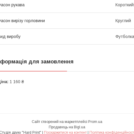
асон рукава
Короткий
асон вирізу горловини
Круглий
ид виробу
Футболк
нформація для замовлення
іна:
1 160 ₴
Сайт створений на маркетплейсі
Prom.ua
Продавець на Bigl.ua
Студія друку "Hard Print" |
Поскаржитися на контент
|
Політика конфіденційност