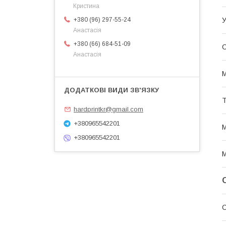
Кристина
У
+380 (96) 297-55-24
Анастасія
+380 (66) 684-51-09
Анастасія
М
Т
hardprintkr@gmail.com
+380965542201
М
+380965542201
С