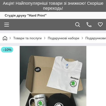
Акція! Найпопулярніші товари зі знижкою! Скоріше
переходь!
Студія друку "Hard Print"
Товари та послуги
Подарункові набори
Подарунковий
–10%