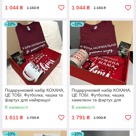
1 044
1 044
₴
₴
1 160 ₴
1 160 ₴
–10%
–10%
Подарунковий набір КОХАНА,
Подарунковий набір КОХАНА,
ЦЕ ТОБІ. Футболка, чашка та
ЦЕ ТОБІ. Футболка, чашка
фартух для найкращої
хамелеон та фартух для
дружини та мами.
найкращої дружини та мами.
В наявності
В наявності
1 611
1 791
₴
₴
1 790 ₴
1 990 ₴
–10%
–10%