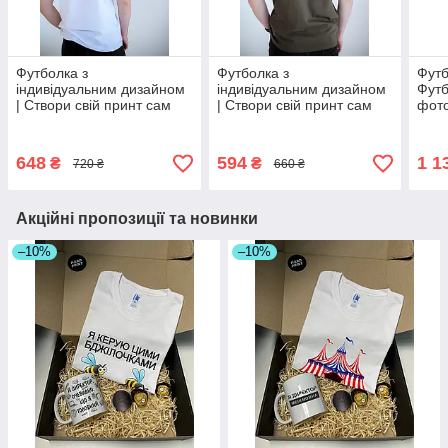
Футболка з
Футболка з
Футб
індивідуальним дизайном
індивідуальним дизайном
Футб
| Створи свій принт сам
| Створи свій принт сам
фото
648
594
1 1
₴
₴
720 ₴
660 ₴
Акційні пропозиції та новинки
–10%
–10%