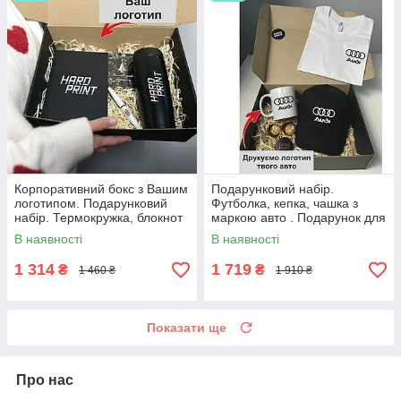
Корпоративний бокс з Вашим
Подарунковий набір.
логотипом. Подарунковий
Футболка, кепка, чашка з
набір. Термокружка, блокнот
маркою авто . Подарунок для
та ручка.
чоловіка з логотипом
В наявності
В наявності
Audi(Ауді)
1 314
1 719
₴
₴
1 460 ₴
1 910 ₴
Показати ще
Про нас