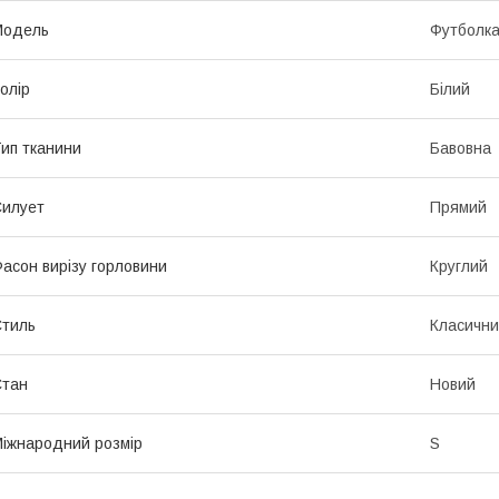
Модель
Футболк
олір
Білий
ип тканини
Бавовна
илует
Прямий
асон вирізу горловини
Круглий
тиль
Класичн
Стан
Новий
іжнародний розмір
S