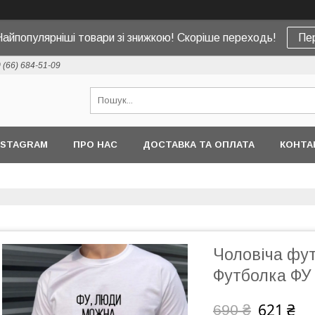
Найпопулярніші товари зі знижкою! Скоріше переходь!
Пе
 (66) 684-51-09
NSTAGRAM
ПРО НАС
ДОСТАВКА ТА ОПЛАТА
КОНТА
Чоловіча фут
Футболка Ф
621 ₴
690 ₴