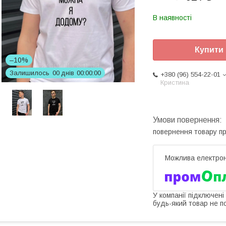
В наявності
Купити
–10%
Залишилось
0
0
днів
0
0
0
0
0
0
+380 (96) 554-22-01
Кристина
повернення товару п
У компанії підключені
будь-який товар не п