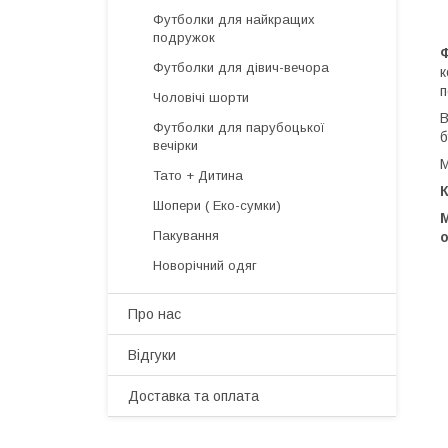
Футболки для найкращих
подружок
Футболки для дівич-вечора
к
п
Чоловічі шорти
В
Футболки для парубоцької
б
вечірки
М
Тато + Дитина
Шопери ( Еко-сумки)
Пакування
о
Новорічний одяг
Про нас
Відгуки
Доставка та оплата