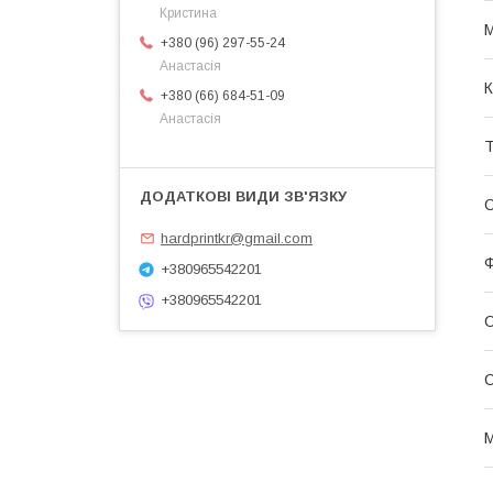
Кристина
+380 (96) 297-55-24
Анастасія
К
+380 (66) 684-51-09
Анастасія
Т
С
hardprintkr@gmail.com
Ф
+380965542201
+380965542201
С
М