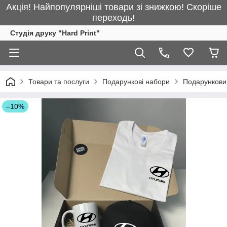
Акція! Найпопулярніші товари зі знижкою! Скоріше
переходь!
Студія друку "Hard Print"
Товари та послуги
Подарункові набори
Подарунковий
–10%