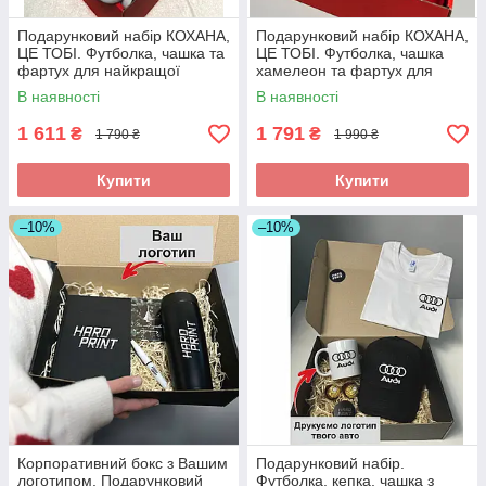
Подарунковий набір КОХАНА,
Подарунковий набір КОХАНА,
ЦЕ ТОБІ. Футболка, чашка та
ЦЕ ТОБІ. Футболка, чашка
фартух для найкращої
хамелеон та фартух для
дружини та мами.
найкращої дружини та мами.
В наявності
В наявності
1 611
1 791
₴
₴
1 790 ₴
1 990 ₴
Купити
Купити
–10%
–10%
Корпоративний бокс з Вашим
Подарунковий набір.
логотипом. Подарунковий
Футболка, кепка, чашка з