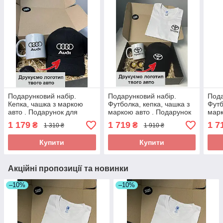
Подарунковий набір.
Подарунковий набір.
Пода
Кепка, чашка з маркою
Футболка, кепка, чашка з
Футб
авто . Подарунок для
маркою авто . Подарунок
марк
чоловіка з логотипом
для чоловіка з логотипом
для 
1 179
1 719
1 7
₴
₴
1 310 ₴
1 910 ₴
Audi(Ауді)
TOYOTA
Volk
Купити
Купити
Акційні пропозиції та новинки
–10%
–10%