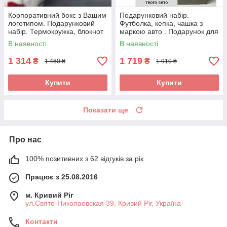
Корпоративний бокс з Вашим
Подарунковий набір.
логотипом. Подарунковий
Футболка, кепка, чашка з
набір. Термокружка, блокнот
маркою авто . Подарунок для
та ручка.
чоловіка з логотипом
В наявності
В наявності
Audi(Ауді)
1 314
1 719
₴
₴
1 460 ₴
1 910 ₴
Купити
Купити
Показати ще
Про нас
100% позитивних з 62 відгуків за рік
Працює з 25.08.2016
м. Кривий Ріг
ул.Свято-Николаевская 39, Кривий Ріг, Україна
Контакти