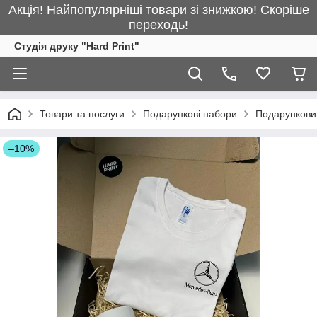
Акція! Найпопулярніші товари зі знижкою! Скоріше
переходь!
Студія друку "Hard Print"
Товари та послуги
Подарункові набори
Подарунковий
–10%