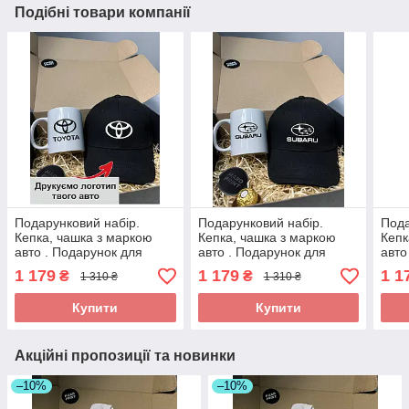
Подібні товари компанії
Подарунковий набір.
Подарунковий набір.
Пода
Кепка, чашка з маркою
Кепка, чашка з маркою
Кепк
авто . Подарунок для
авто . Подарунок для
авто
чоловіка з логотипом
чоловіка з логотипом
чоло
1 179
1 179
1 1
₴
₴
1 310 ₴
1 310 ₴
TOYOTA
SUBARU( субару)
Hyun
Купити
Купити
Акційні пропозиції та новинки
–10%
–10%