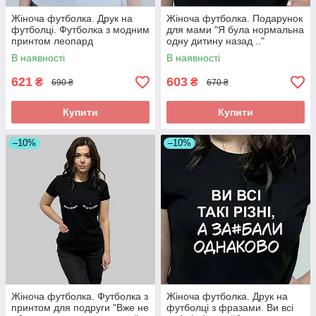
Жіноча футболка. Друк на
Жіноча футболка. Подарунок
футболці. Футболка з модним
для мами "Я була нормальна
принтом леопард
одну дитину назад .."
В наявності
В наявності
621
603
₴
₴
690 ₴
670 ₴
Купити
Купити
–10%
–10%
Жіноча футболка. Футболка з
Жіноча футболка. Друк на
принтом для подруги "Вже не
футболці з фразами. Ви всі