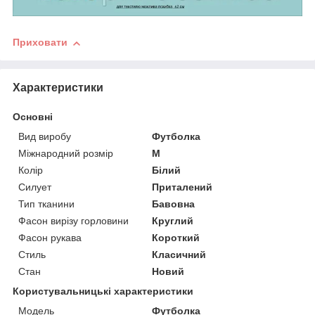
Приховати
Характеристики
Основні
Вид виробу
Футболка
Міжнародний розмір
M
Колір
Білий
Силует
Приталений
Тип тканини
Бавовна
Фасон вирізу горловини
Круглий
Фасон рукава
Короткий
Стиль
Класичний
Стан
Новий
Користувальницькі характеристики
Модель
Футболка