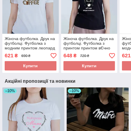
Жіноча футболка. Друк на
Жіноча футболка. Друк на
Жіно
футболці. Футболка з
футболці. Футболка з
футб
модним принтом леопард
принтом принтом вЄчно
мод
недовольне
621
648
621
₴
₴
690 ₴
720 ₴
Купити
Купити
Акційні пропозиції та новинки
–10%
–10%