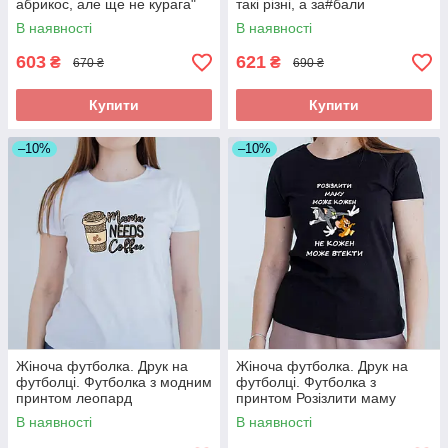
абрикос, але ще не курага"
такі різні, а за#бали
однаково.
В наявності
В наявності
603
621
₴
₴
670 ₴
690 ₴
Купити
Купити
–10%
–10%
Жіноча футболка. Друк на
Жіноча футболка. Друк на
футболці. Футболка з модним
футболці. Футболка з
принтом леопард
принтом Розізлити маму
може кожен
В наявності
В наявності