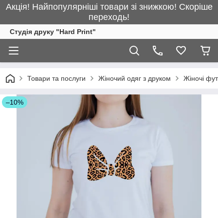
Акція! Найпопулярніші товари зі знижкою! Скоріше
переходь!
Студія друку "Hard Print"
Товари та послуги
Жіночий одяг з друком
Жіночі фу
–10%